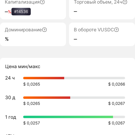
Капитализация
Торговый объем, 24ч
‒
‒
%
#14536
Доминирование
В обороте VUSDC
%
‒
Цена мин/макс
24 ч
$ 0,0265
$ 0,0266
30 д
$ 0,0265
$ 0,0267
1 год
$ 0,0257
$ 0,0267