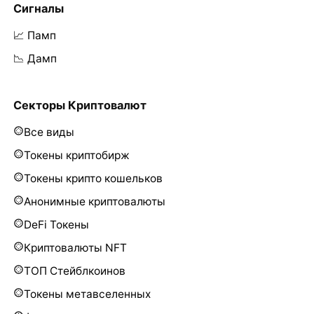
Сигналы
📈 Памп
📉 Дамп
Секторы Криптовалют
Все виды
Токены криптобирж
Токены крипто кошельков
Анонимные криптовалюты
DeFi Токены
Криптовалюты NFT
ТОП Стейблкоинов
Токены метавселенных