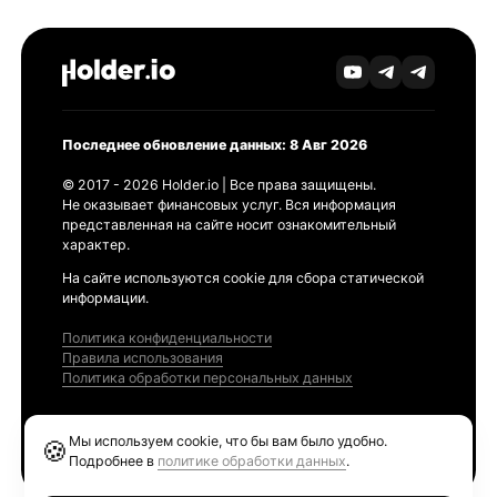
Последнее обновление данных: 8 Авг 2026
© 2017 - 2026 Holder.io | Все права защищены.
Не оказывает финансовых услуг. Вся информация
представленная на сайте носит ознакомительный
характер.
На сайте используются cookie для сбора статической
информации.
Политика конфиденциальности
Правила использования
Политика обработки персональных данных
Продукты
Мы используем cookie, что бы вам было удобно.
🍪
Ethereum GAS Tracker
Подробнее в
политике обработки данных
.