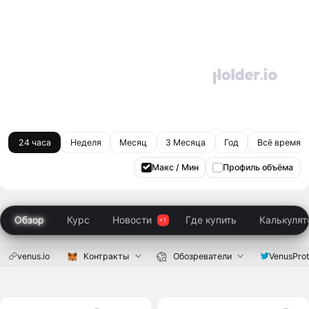
24 часа
Неделя
Месяц
3 Месяца
Год
Всё время
Макс / Мин
Профиль объёма
Обзор
Курс
Новости
Где купить
Калькулят
venus.io
Контракты
Обозреватели
VenusProt