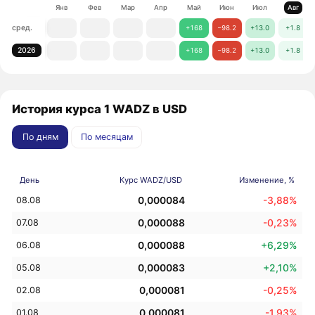
Янв
Фев
Мар
Апр
Май
Июн
Июл
Авг
сред.
+168
−98.2
+13.0
+1.8
2026
+168
−98.2
+13.0
+1.8
История курса 1 WADZ в USD
По дням
По месяцам
День
Курс WADZ/USD
Изменение, %
0,000084
-3,88%
08.08
0,000088
-0,23%
07.08
0,000088
+6,29%
06.08
0,000083
+2,10%
05.08
0,000081
-0,25%
02.08
0,000081
-1,93%
01.08