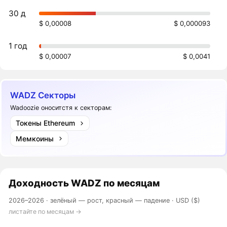
30 д
$ 0,00008
$ 0,000093
1 год
$ 0,00007
$ 0,0041
WADZ Секторы
Wadoozie оноситстя к секторам:
Токены Ethereum
Мемкоины
Доходность
WADZ
по месяцам
2026–2026 ·
зелёный — рост, красный — падение
· USD ($)
листайте по месяцам →