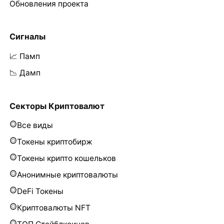
Обновления проекта
Сигналы
📈 Памп
📉 Дамп
Секторы Криптовалют
Все виды
Токены криптобирж
Токены крипто кошельков
Анонимные криптовалюты
DeFi Токены
Криптовалюты NFT