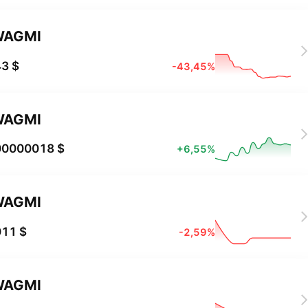
WAGMI
3 $
-43,45%
WAGMI
00000018 $
+6,55%
WAGMI
011 $
-2,59%
WAGMI