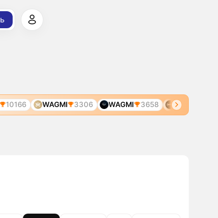
ь
10166
WAGMI
3306
WAGMI
3658
WAGMI
3799