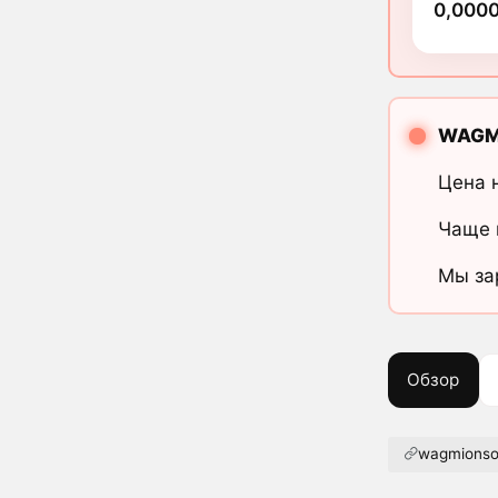
0,000
WAGMI
Цена 
Чаще 
Мы за
Обзор
wagmionso