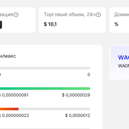
зация
Торговый объем, 24ч
Доми
$ 10,1
%
н/макс
WA
WAGM
0
0
$ 0,000000091
$ 0,00000029
$ 0,000000022
$ 0,0000012