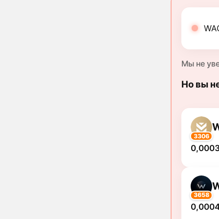
WAG
Мы не ув
Но вы н
3306
0,0003
3658
0,0004