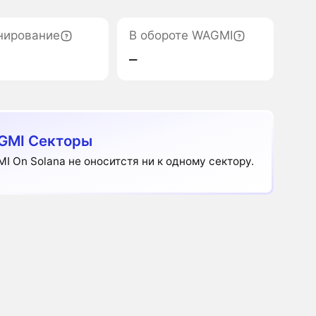
нирование
В обороте WAGMI
‒
GMI Секторы
I On Solana не оноситстя ни к одному сектору.