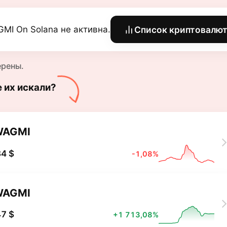
MI On Solana не активна.
Список криптовалю
ерены.
е их искали?
WAGMI
4 $
-1,08%
WAGMI
7 $
+1 713,08%