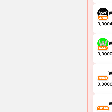
3799
0,0004
6237
0,000
9963
0,000
10166