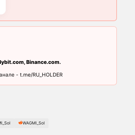
Bybit.com
,
Binance.com
.
канале -
t.me/RU_HOLDER
I_Sol
WAGMI_Sol