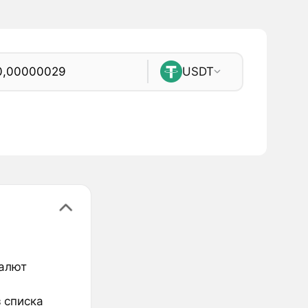
USDT
валют
 списка