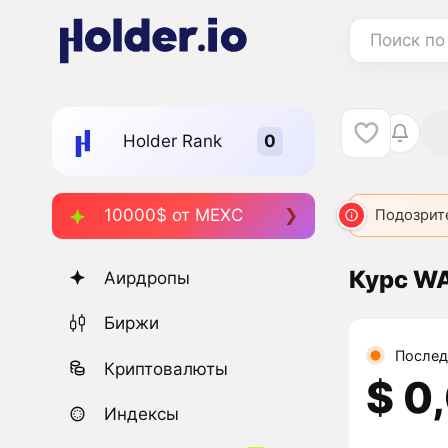
Поиск по
Holder Rank
10000$ от MEXC
WAGMI
3306
WAGMI
3658
Подозрит
WA
Курс WA
Аирдропы
Биржи
Послед
Криптовалюты
$ 0
Индексы