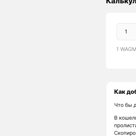
Кальку
1 WAGM
Как до
Что бы 
В кошел
пролиста
Скопиро