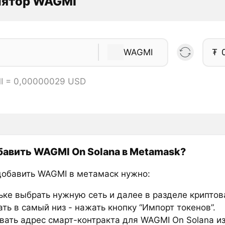
лятор WAGMI
WAGMI
₮
I = 0,00000029 USD
бавить WAGMI On Solana в Metamask?
добавить WAGMI в метамаск нужно:
ьке выбрать нужную сеть и далее в разделе крипто
ть в самый низ - нажать кнопку “Импорт токенов”.
вать адрес смарт-контракта для WAGMI On Solana из