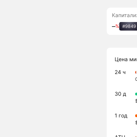
Капитали
‒
%
#9849
Цена ми
24 ч
30 д
1 год