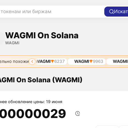
 токенам или биржам
Искат
WAGMI On Solana
WAGMI
ельно похожи
GMI
3799
WAGMI
6237
WAGMI
9963
WAGMI
GMI On Solana (WAGMI)
нее обновление цены: 19 июня
,00000029