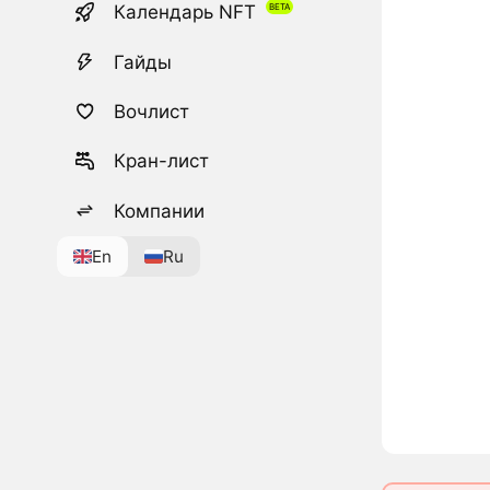
Календарь NFT
Гайды
Вочлист
Кран-лист
Компании
En
Ru