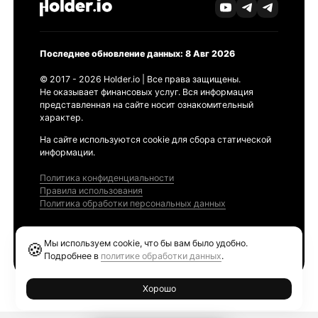
Последнее обновление данных: 8 Авг 2026
© 2017 - 2026 Holder.io | Все права защищены.
Не оказывает финансовых услуг. Вся информация
представленная на сайте носит ознакомительный
характер.
На сайте используются cookie для сбора статической
информации.
Политика конфиденциальности
Правила использования
Политика обработки персональных данных
Продукты
Мы используем cookie, что бы вам было удобно.
🍪
Ethereum GAS Tracker
Подробнее в
политике обработки данных
.
Хорошо