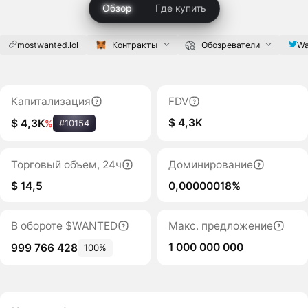
Обзор
Где купить
mostwanted.lol
Контракты
Обозреватели
Wa
Капитализация
FDV
$ 4,3K
$ 4,3K
%
#10154
Торговый объем, 24ч
Доминирование
$ 14,5
0,00000018%
В обороте $WANTED
Макс. предложение
1 000 000 000
999 766 428
100%