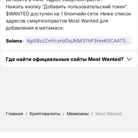
Нажать кнопку “Добавить пользовательский токен”.
$WANTED доступен на 1 блокчейн сети. Ниже список
адресов смартконтрактов Most Wanted для
добавления в метамаск:
Solana
-
AjpS8szZmYczHzDqJNM37hP3HmKSCAATStH31fVTE6aB
Где найти официальные сайты Most Wanted?
Главная
/
Криптовалюты
/
Мемкоины
/
Most Wanted