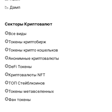
📉 Дамп
Секторы Криптовалют
Все виды
Токены криптобирж
Токены крипто кошельков
Анонимные криптовалюты
DeFi Токены
Криптовалюты NFT
ТОП Стейблкоинов
Токены метавселенных
Фан токены