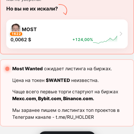
Но вы не их искали?
MOST
1622
0,0062 $
+124,00%
Most Wanted
ожидает листинга на биржах.
Цена на токен
$WANTED
неизвестна.
Чаще всего первые торги стартуют на биржах
Mexc.com
,
Bybit.com
,
Binance.com
.
Мы заранее пишем о листингах топ проектов в
Телеграм канале -
t.me/RU_HOLDER