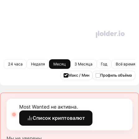
24 часа
Неделя
Месяц
3 Месяца
Год
Всё время
Макс / Мин
Профиль объёма
Most Wanted не активна.
Список криптовалют
Мы не уверены.