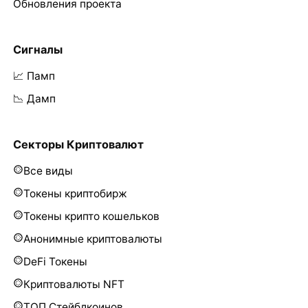
Обновления проекта
Сигналы
📈 Памп
📉 Дамп
Секторы Криптовалют
Все виды
Токены криптобирж
Токены крипто кошельков
Анонимные криптовалюты
DeFi Токены
Криптовалюты NFT
ТОП Стейблкоинов