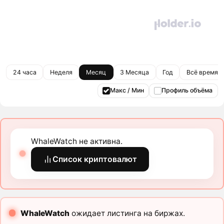
24 часа
Неделя
Месяц
3 Месяца
Год
Всё время
Макс / Мин
Профиль объёма
WhaleWatch не активна.
Список криптовалют
WhaleWatch
ожидает листинга на биржах.