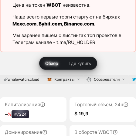
Цена на токен
WBOT
неизвестна.
Чаще всего первые торги стартуют на биржах
Mexc.com
,
Bybit.com
,
Binance.com
.
Мы заранее пишем о листингах топ проектов в
Телеграм канале -
t.me/RU_HOLDER
Обзор
Где купить
whalewatch.cloud
Контракты
Обозреватели
Капитализация
Торговый объем, 24ч
$ 19,9
‒
%
#7224
Доминирование
В обороте WBOT