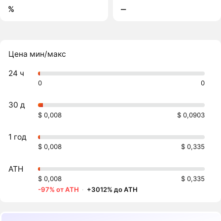
%
‒
Цена мин/макс
24 ч
0
0
30 д
$ 0,008
$ 0,0903
1 год
$ 0,008
$ 0,335
ATH
$ 0,008
$ 0,335
-97% от ATH
·
+3012% до ATH