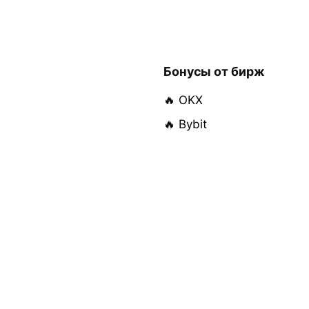
Бонусы от бирж
🔥 OKX
🔥 Bybit