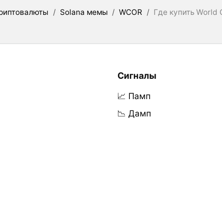
риптовалюты
/
Solana мемы
/
WCOR
/
Где купить World C
Сигналы
📈 Памп
📉 Дамп