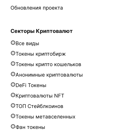
Обновления проекта
Секторы Криптовалют
Все виды
Токены криптобирж
Токены крипто кошельков
Анонимные криптовалюты
DeFi Токены
Криптовалюты NFT
ТОП Стейблкоинов
Токены метавселенных
Фан токены