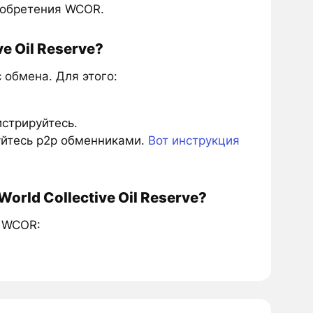
иобретения WCOR.
e Oil Reserve?
обмена. Для этого:
истрируйтесь.
зуйтесь p2p обменниками.
Вот инструкция
rld Collective Oil Reserve?
и WCOR: