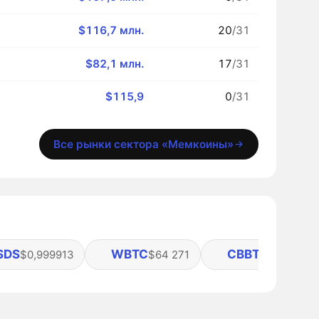
$116,7 млн.
20
/31
$82,1 млн.
17
/31
$115,9
0
/31
Все рынки сектора «Мемкоины»
SDS
WBTC
CBBTC
$0,999913
$64 271
$64 267