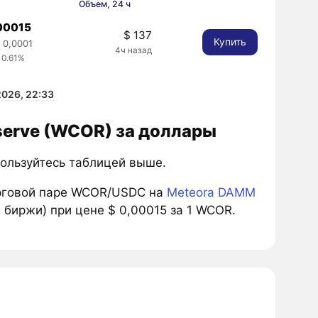
Объем, 24 ч
00015
$ 137
Купить
 0,0001
4ч назад
 0.61%
2026, 22:33
eserve (WCOR) за доллары
спользуйтесь таблицей выше.
рговой паре WCOR/USDC на
Meteora DAMM
 биржи) при цене $ 0,00015 за 1 WCOR.