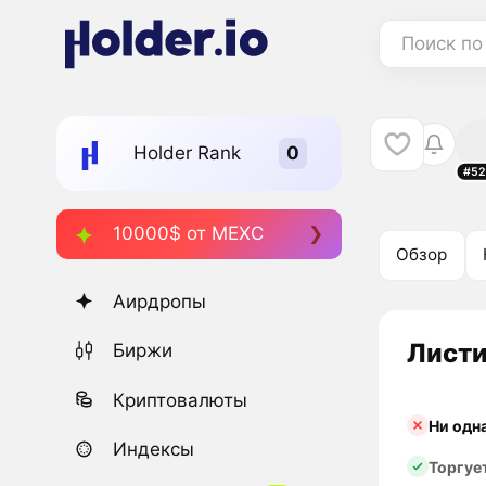
Поиск по
Holder Rank
#52
10000$ от MEXC
Обзор
Аирдропы
Листи
Биржи
Криптовалюты
Ни одн
Индексы
Торгуе