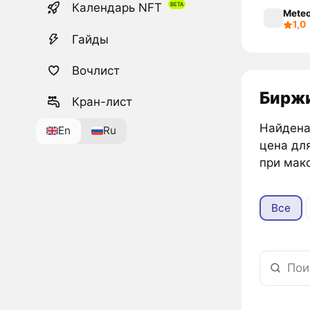
Календарь NFT
Mete
1,0
Гайды
Вочлист
Биржи
Кран-лист
Найдена 
En
Ru
цена для
при мак
Все