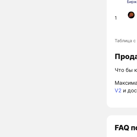
Бирж
1
Таблица с 
Прода
Что бы к
Максима
V2
и дос
FAQ п