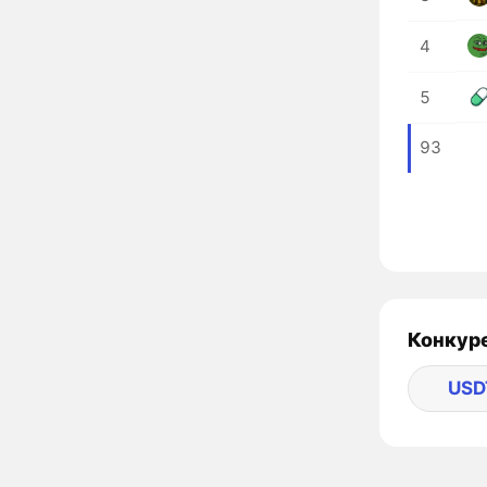
4
5
93
Конкуре
USD