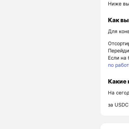
Ниже вы
Как вы
Для кон
Отсорти
Перейдит
Если на 
по рабо
Какие 
На сего
за USDC