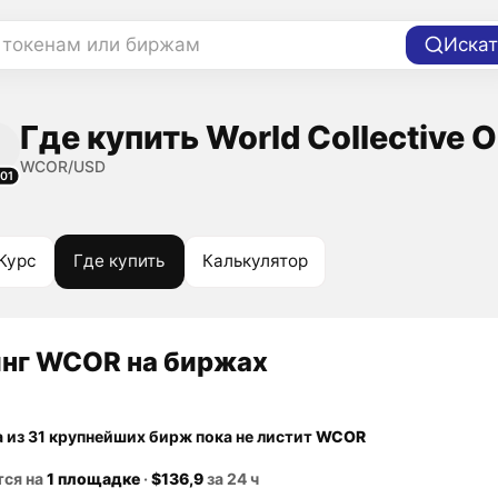
 токенам или биржам
Искат
Где купить World Collective O
WCOR/USD
01
Курс
Где купить
Калькулятор
нг WCOR на биржах
а из 31 крупнейших бирж пока не листит
WCOR
тся на
1 площадке
·
$136,9
за 24 ч