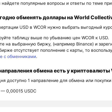
 найдете популярные вопросы и ответы по теме пр
годно обменять доллары на World Collectiv
вертации USD в WCOR нужно выбрать выгодный курс 
руйте таблицу выше по убыванию цен WCOR к USD.
е на выбранную биржу, (например Binance) и зарег
бирже отсутствует пополнение с карты, то восполь
те с обменниками
.
направления обмена есть у криптовалюты Wo
дня доступно 1 направление для обмена или покупк
 — 0,00015 USDC