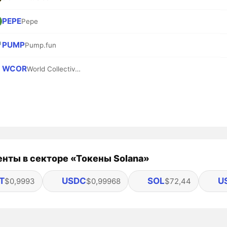
PEPE
Pepe
PUMP
Pump.fun
WCOR
World Collective Oil Reserve
нты в секторе «Токены Solana»
T
USDC
SOL
U
$0,9993
$0,99968
$72,44