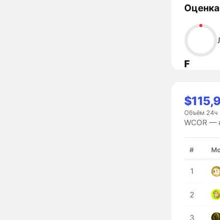
Оценка
F
$115,
Объём 24ч
WCOR — #
#
Мо
1
2
3