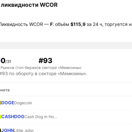
 ликвидности WCOR
Ликвидность WCOR —
F
: объём
$115,9
за 24 ч, торгуется н
9
0
#93
/31
Рынков (топ-биржи)
в секторе «Мемкоины»
93 по обороту в секторе «Мемкоины».
нета
DOGE
Dogecoin
CASHDOG
Cash Dog in Hood
JOHN
Little John