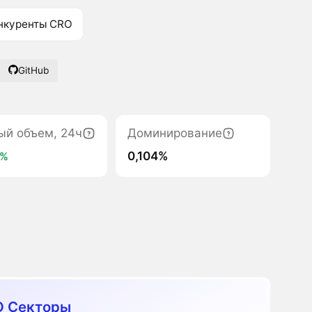
нкуренты CRO
GitHub
ый объем, 24ч
Доминирование
0,104%
6%
 Секторы