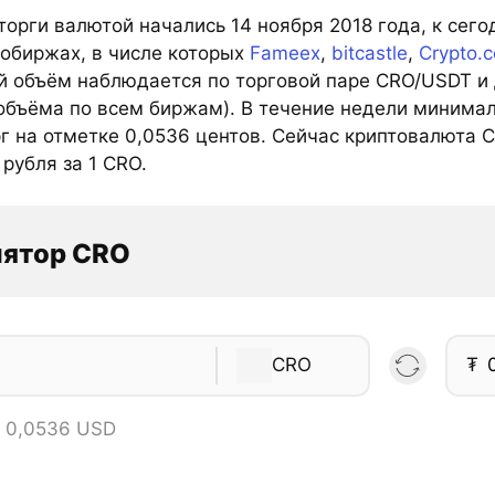
орги валютой начались 14 ноября 2018 года, к сег
тобиржах, в числе которых
Fameex
,
bitcastle
,
Crypto.
й объём наблюдается по торговой паре CRO/USDT и д
объёма по всем биржам). В течение недели минимал
г на отметке 0,0536 центов. Сейчас криптовалюта C
 рубля за 1 CRO.
лятор CRO
CRO
₮
= 0,0536 USD