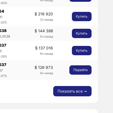
6ч назад
0.04%
54
$ 216 920
Купить
41
2ч назад
0.02%
0538
$ 144 388
Купить
0,0538
3ч назад
537
$ 137 016
Купить
20
6ч назад
0.26%
537
$ 126 973
Перейти
37
6ч назад
0.07%
Показать все ➙