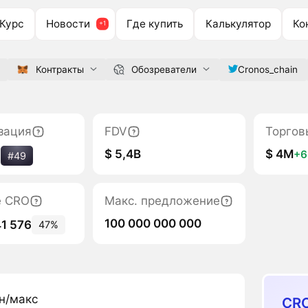
Курс
Новости
Где купить
Калькулятор
Ко
Контракты
Обозреватели
Cronos_chain
зация
FDV
Торгов
$ 5,4B
$ 4M
+
%
#49
е CRO
Макс. предложение
100 000 000 000
41 576
47%
н/макс
CRO