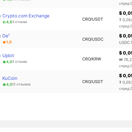
спред 
$ 0,0
Crypto.com Exchange
CRO/USDT
₮ 0,05
4,6
3 отзыва
спред 
De¹
$ 0,
CRO/USDC
1,0
USDC 
$ 0,0
Upbit
CRO/KRW
₩ 76,
4,0
3 отзыва
спред 
$ 0,0
KuCoin
CRO/USDT
₮ 0,05
4,0
12 отзывов
спред 