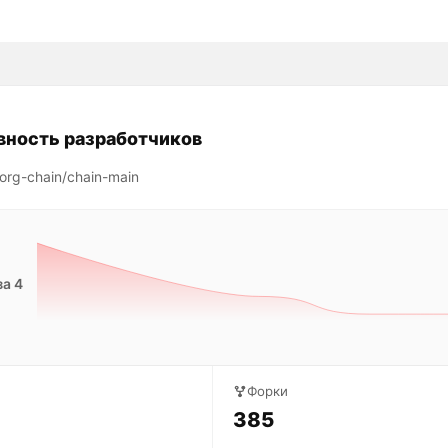
вность разработчиков
org-chain/chain-main
за 4
Форки
385