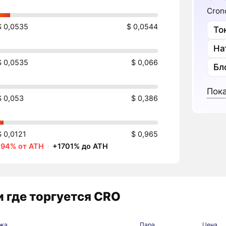
Cron
$ 0,0535
$ 0,0544
То
На
$ 0,0535
$ 0,066
Бл
Пока
$ 0,053
$ 0,386
$ 0,0121
$ 0,965
-94% от ATH
·
+1701% до ATH
 где торгуется CRO
жа
Пара
Цена