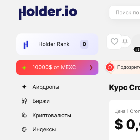
Поиск по
Holder Rank
#3
10000$ от MEXC
Подозрит
Курс Cr
Аирдропы
Биржи
Цена 1 Cron
Криптовалюты
$ 0
Индексы