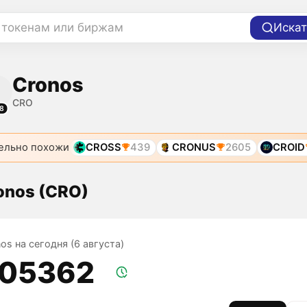
 токенам или биржам
Искат
Cronos
CRO
8
ельно похожи
CROSS
439
CRONUS
2605
CROID
onos (CRO)
os на сегодня (6 августа)
,05362