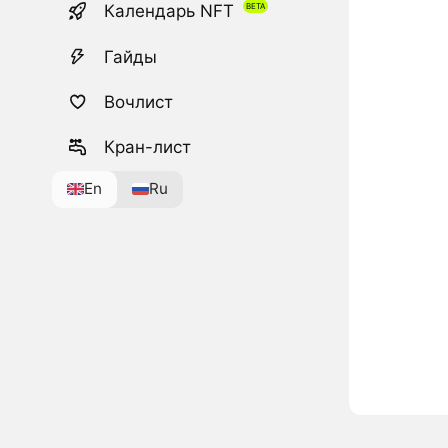
Календарь NFT
Гайды
Вочлист
Кран-лист
En
Ru