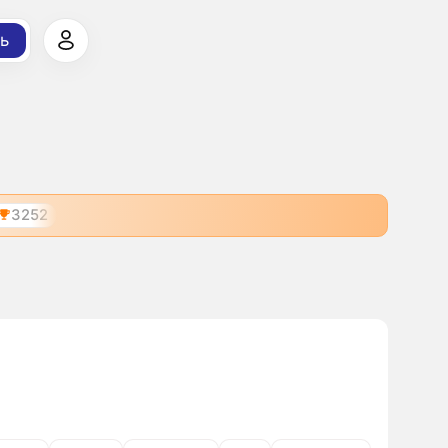
ь
3252