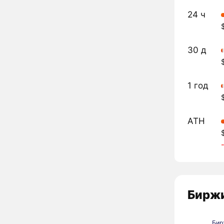
24 ч
30 д
1 год
ATH
Биржи
Бир