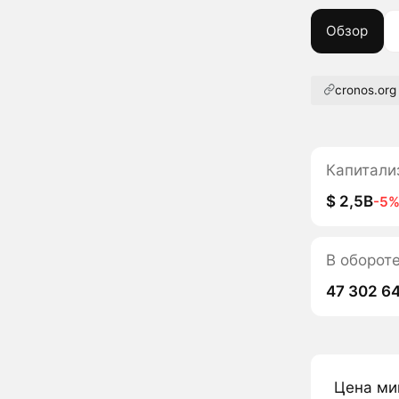
Обзор
cronos.org
Капитали
$ 2,5B
-5
В оборот
47 302 6
Цена ми