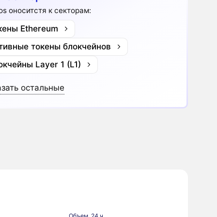
os оноситстя к секторам:
кены Ethereum
тивные токены блокчейнов
окчейны Layer 1 (L1)
зать остальные
Объем, 24 ч