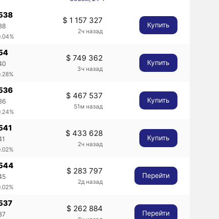
0538
$ 1 157 327
Купить
38
2ч назад
0.04%
54
$ 749 362
Купить
40
3ч назад
0.28%
0536
$ 467 537
Купить
36
51м назад
0.24%
541
$ 433 628
Купить
41
2ч назад
0.02%
0544
$ 283 797
Перейти
45
2д назад
0.02%
537
$ 262 884
Перейти
37