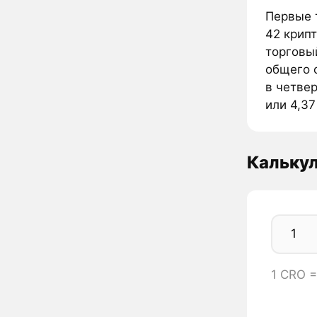
Первые т
42 крип
торговы
общего 
в четвер
или 4,37
Кальку
1 CRO 