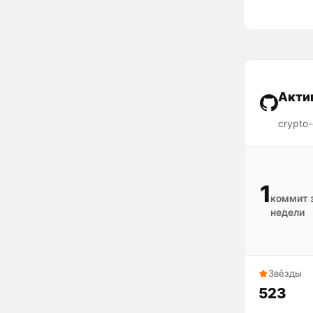
Акти
crypto-
1
коммит 
недели
Звёзды
523