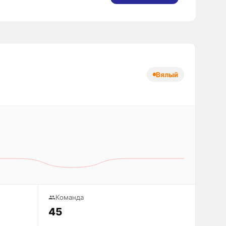
Вялый
Команда
45