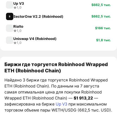
Up V3
$662,5 тыс.
1,0
SectorOne V2.2 (Robinhood)
$662,5 тыс.
S
Rialto
$166 тыс.
1,0
Uniswap V4 (Robinhood)
$1,8 тыс.
1,0
Биржи где торгуется Robinhood Wrapped
ETH (Robinhood Chain)
Найдено 3 биржи где торгуется Robinhood Wrapped
ETH (Robinhood Chain). По данным на 7 августа
самая оптимальная цена для покупки Robinhood
Wrapped ETH (Robinhood Chain) —
$1 913,22
—
зафиксирована на бирже
Up V3
при максимальном
торговом объеме пары WETH/USDG (662,5 тыс. USD).