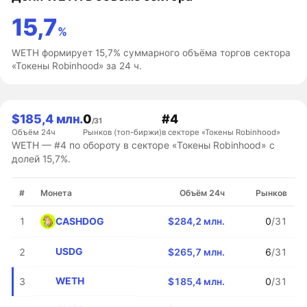
15,7
%
WETH формирует 15,7% суммарного объёма торгов сектора
«Токены Robinhood» за 24 ч.
$185,4 млн.
0
#4
/31
Объём 24ч
Рынков (топ-биржи)
в секторе «Токены Robinhood»
WETH — #4 по обороту в секторе «Токены Robinhood» с
долей 15,7%.
#
Монета
Объём 24ч
Рынков
CASHDOG
1
$284,2 млн.
0
/31
USDG
2
$265,7 млн.
6
/31
WETH
3
$185,4 млн.
0
/31