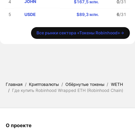
JOHN
4
$167,5 млн.
0
/31
USDE
5
$89,3 млн.
6
/31
Все рынки сектора «Токены Robinhood»
Главная
/
Криптовалюты
/
Обёрнутые токены
/
WETH
/
Где купить Robinhood Wrapped ETH (Robinhood Chain)
О проекте