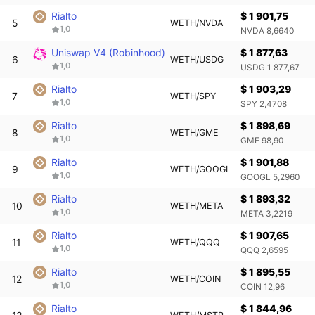
Rialto
$ 1 901,75
5
WETH/NVDA
1,0
NVDA 8,6640
Uniswap V4 (Robinhood)
$ 1 877,63
6
WETH/USDG
1,0
USDG 1 877,67
Rialto
$ 1 903,29
7
WETH/SPY
1,0
SPY 2,4708
Rialto
$ 1 898,69
8
WETH/GME
1,0
GME 98,90
Rialto
$ 1 901,88
9
WETH/GOOGL
1,0
GOOGL 5,2960
Rialto
$ 1 893,32
10
WETH/META
1,0
META 3,2219
Rialto
$ 1 907,65
11
WETH/QQQ
1,0
QQQ 2,6595
Rialto
$ 1 895,55
12
WETH/COIN
1,0
COIN 12,96
Rialto
$ 1 844,96