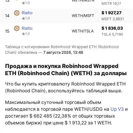
13
WETH/MSTR
1,0
MSTR 19,17
Rialto
$ 1 927,27
14
WETH/MSFT
1,0
MSFT 3,8831
Rialto
$ 1 836,03
15
WETH/TSLA
1,0
TSLA 5,7190
Таблица с котировками Robinhood Wrapped ETH (Robinhood
Chain) обновлена —
7 августа 2026, 13:46
Продажа и покупка Robinhood Wrapped
ETH (Robinhood Chain) (WETH) за доллары
Что бы купить криптовалюту Robinhood Wrapped ETH
(Robinhood Chain), воспользуйтесь таблицей выше.
Максимальный суточный торговый объем
наблюдается в торговой паре WETH/USDG на
Up V3
и
достигает $ 662 485 (22,38% от общих торговых
объемов биржи) при цене $ 1 913,22 за 1 WETH.