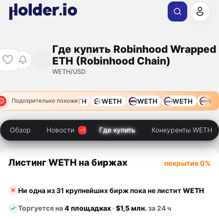
Где купить Robinhood Wrapped
ETH (Robinhood Chain)
WETH/USD
ETH
WETH
WETH
WETH
WETH
WETH
WET
Подозрительно похожи
Обзор
Новости
Где купить
Конкуренты WETH
Листинг WETH на биржах
покрытие 0%
Ни одна из 31 крупнейших бирж пока не листит
WETH
Торгуется на
4 площадках
·
$1,5 млн.
за 24 ч