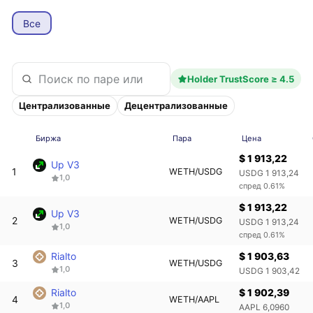
Все
Holder TrustScore ≥ 4.5
Централизованные
Децентрализованные
Биржа
Пара
Цена
$ 1 913,22
Up V3
1
WETH/USDG
USDG 1 913,24
1,0
спред 0.61%
$ 1 913,22
Up V3
2
WETH/USDG
USDG 1 913,24
1,0
спред 0.61%
Rialto
$ 1 903,63
3
WETH/USDG
1,0
USDG 1 903,42
Rialto
$ 1 902,39
4
WETH/AAPL
1,0
AAPL 6,0960