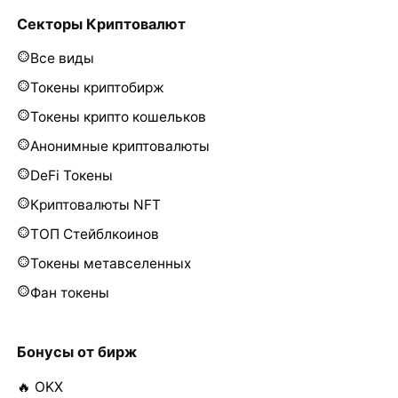
Секторы Криптовалют
Все виды
Токены криптобирж
Токены крипто кошельков
Анонимные криптовалюты
DeFi Токены
Криптовалюты NFT
ТОП Стейблкоинов
Токены метавселенных
Фан токены
Бонусы от бирж
🔥 OKX