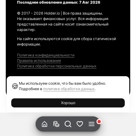
Последнее обновление данных: 7 Авг 2026
© 2017 - 2026 Holder.io | Все права защищены.
Не оказывает финансовых услуг. Вся информация
представленная на сайте носит ознакомительный
характер.
На сайте используются cookie для сбора статической
информации.
Политика конфиденциальности
Правила использования
Политика обработки персональных данных
Продукты
Мы используем cookie, что бы вам было удобно.
🍪
Ethereum GAS Tracker
Подробнее в
политике обработки данных
.
Хорошо