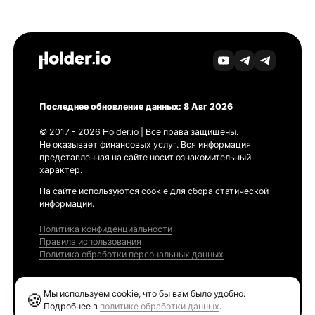
Последнее обновление данных: 8 Авг 2026
© 2017 - 2026 Holder.io | Все права защищены.
Не оказывает финансовых услуг. Вся информация
представленная на сайте носит ознакомительный
характер.
На сайте используются cookie для сбора статической
информации.
Политика конфиденциальности
Правила использования
Политика обработки персональных данных
Продукты
Мы используем cookie, что бы вам было удобно.
🍪
Ethereum GAS Tracker
Подробнее в
политике обработки данных
.