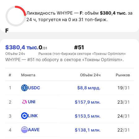
Ликвидность WHYPE —
F
: объём
$380,4 тыс.
за
24 ч, торгуется на 0 из 31 топ-бирж.
F
$380,4 тыс.
0
#51
/31
Объём 24ч
Рынков (топ-биржи)
в секторе «Токены Optimism»
WHYPE — #51 по обороту в секторе «Токены Optimism».
#
Монета
Объём 24ч
Рынков
USDC
1
$8,8 млрд.
19
/31
UNI
2
$157,9 млн.
23
/31
LINK
3
$153,5 млн.
24
/31
AAVE
4
$138,1 млн.
22
/31