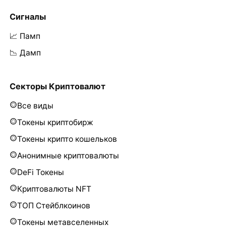
Сигналы
📈 Памп
📉 Дамп
Секторы Криптовалют
Все виды
Токены криптобирж
Токены крипто кошельков
Анонимные криптовалюты
DeFi Токены
Криптовалюты NFT
ТОП Стейблкоинов
Токены метавселенных