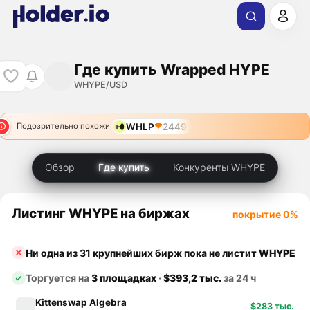
Где купить Wrapped HYPE
WHYPE/USD
WHLP
2449
Подозрительно похожи
Обзор
Где купить
Конкуренты WHYPE
Листинг WHYPE на биржах
покрытие 0%
Ни одна из 31 крупнейших бирж пока не листит
WHYPE
Торгуется на
3 площадках
·
$393,2 тыс.
за 24 ч
Kittenswap Algebra
$283 тыс.