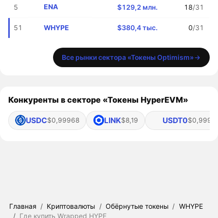
ENA
5
$129,2 млн.
18
/31
WHYPE
51
$380,4 тыс.
0
/31
Все рынки сектора «Токены Optimism»
Конкуренты в секторе «Токены HyperEVM»
USDC
LINK
USDT0
$0,99968
$8,19
$0,9991
Главная
/
Криптовалюты
/
Обёрнутые токены
/
WHYPE
/
Где купить Wrapped HYPE