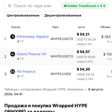
Holder TrustScore ≥ 4.5
Централизованные
Децентрализованные
Биржа
Пара
Цена
Объем, 
$ 54,21
Kittenswap Algebra
$ 282
1
WHYPE/USDT0
USDT0 54,24
1,0
2ч 
спред 0.6%
$ 54,57
Hybra Finance V4
$ 110
2
WHYPE/USDT0
USDT0 54,61
1,0
7ч 
спред 0.61%
$ 54,35
HX Finance
3
WHYPE/USDE
USDE 54,34
1,0
8ч 
спред 0.78%
Таблица с котировками Wrapped HYPE обновлена —
8 августа
2026, 04:41
Продажа и покупка Wrapped HYPE
(WHYPE) за доллары