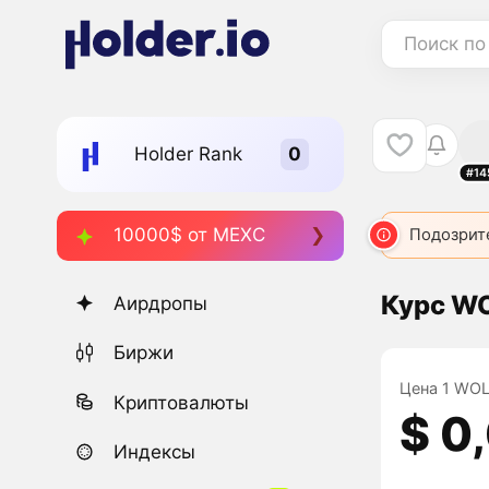
Поиск по
Holder Rank
#14
10000$ от MEXC
WOLF
1517
WOLF
3566
WOLF
3880
Подозрит
W
Курс W
Аирдропы
Биржи
Цена 1 WOL
Криптовалюты
$ 0
Индексы