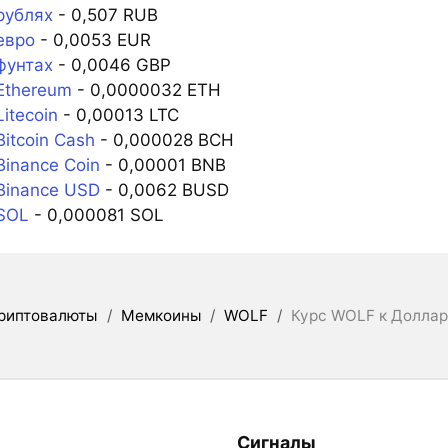
рублях
- 0,507 RUB
евро
- 0,0053 EUR
фунтах
- 0,0046 GBP
Ethereum
- 0,0000032 ETH
itecoin
- 0,00013 LTC
itcoin Cash
- 0,000028 BCH
inance Coin
- 0,00001 BNB
Binance USD
- 0,0062 BUSD
SOL
- 0,000081 SOL
риптовалюты
/
Мемкоины
/
WOLF
/
Курс WOLF к Долла
Сигналы