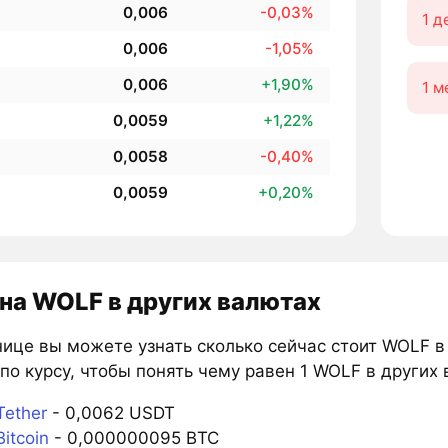
0,006
-0,03%
1 д
0,006
-1,05%
0,006
+1,90%
1 м
0,0059
+1,22%
0,0058
-0,40%
0,0059
+0,20%
на WOLF в других валютах
нице вы можете узнать сколько сейчас стоит WOLF в
по курсу, чтобы понять чему равен 1 WOLF в других 
Tether
- 0,0062 USDT
itcoin
- 0,000000095 BTC