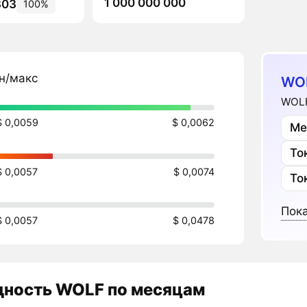
1 000 000 000
303
100%
н/макс
WO
WOLF
$ 0,0059
$ 0,0062
Ме
То
$ 0,0057
$ 0,0074
То
Пока
$ 0,0057
$ 0,0478
дность
WOLF
по месяцам