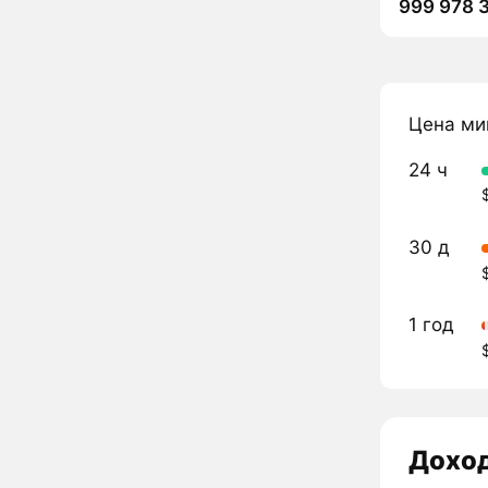
999 978 
Цена ми
24 ч
30 д
1 год
Дохо