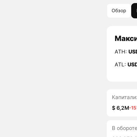
Обзор
Макси
ATH:
US
ATL:
US
Капитали
$ 6,2M
-1
В оборот