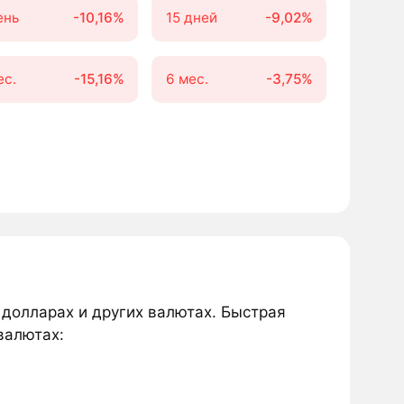
ень
-10,16%
15 дней
-9,02%
ес.
-15,16%
6 мес.
-3,75%
 долларах и других валютах. Быстрая
валютах: