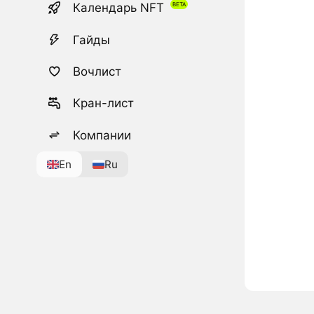
Календарь NFT
Гайды
Вочлист
Кран-лист
Компании
En
Ru