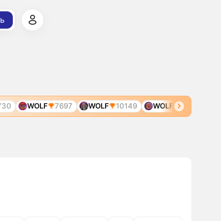
ь
0
WOLF
7697
WOLF
10149
WOLF
1517
WOL