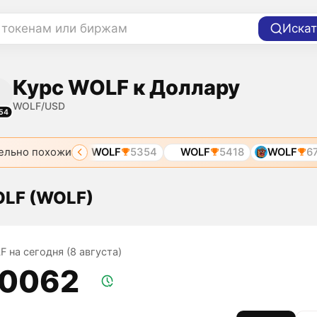
 токенам или биржам
Искат
Курс WOLF к Доллару
WOLF/USD
54
ельно похожи
OLF
4323
WOLF
5354
WOLF
5418
WOLF
673
OLF (WOLF)
F на сегодня (8 августа)
,0062