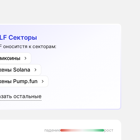
LF Секторы
 оноситстя к секторам:
мкоины
кены Solana
кены Pump.fun
зать остальные
падение
рост