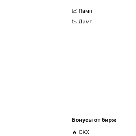
📈 Памп
📉 Дамп
Бонусы от бирж
🔥 OKX