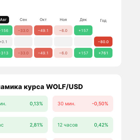
Авг
Сен
Окт
Ноя
Дек
Год
+156
−33.0
−49.1
−6.0
+157
+0.1
−80.0
+313
−33.0
−49.1
−6.0
+157
+761
амика курса WOLF/USD
ин.
0,13%
30 мин.
-0,50%
ас
2,81%
12 часов
0,42%