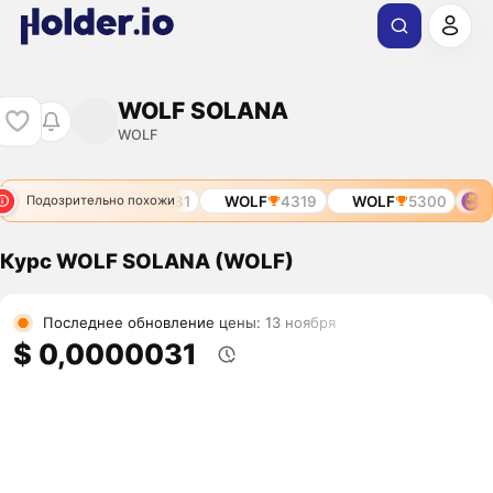
WOLF SOLANA
WOLF
4038
WOLF
3881
WOLF
4319
WOLF
5300
WO
Подозрительно похожи
Курс WOLF SOLANA (WOLF)
Последнее обновление цены: 13 ноября
$ 0,0000031