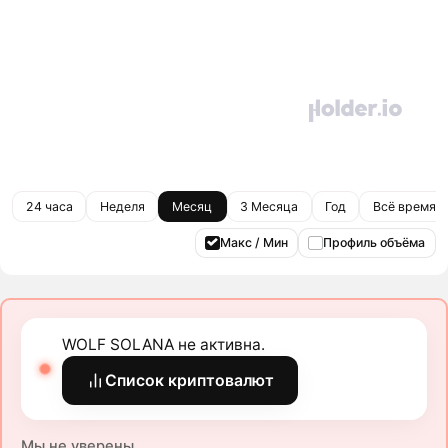
24 часа
Неделя
Месяц
3 Месяца
Год
Всё время
Макс / Мин
Профиль объёма
WOLF SOLANA не активна.
Список криптовалют
Мы не уверены.