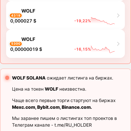
WOLF
4319
0,000027 $
-19,22%
WOLF
5300
0,00000019 $
-16,15%
WOLF SOLANA
ожидает листинга на биржах.
Цена на токен
WOLF
неизвестна.
Чаще всего первые торги стартуют на биржах
Mexc.com
,
Bybit.com
,
Binance.com
.
Мы заранее пишем о листингах топ проектов в
Телеграм канале -
t.me/RU_HOLDER