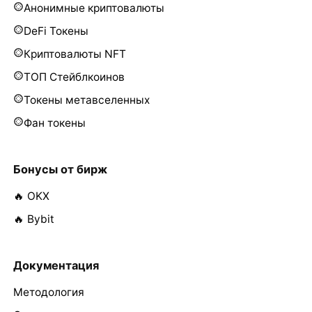
Анонимные криптовалюты
DeFi Токены
Криптовалюты NFT
ТОП Стейблкоинов
Токены метавселенных
Фан токены
Бонусы от бирж
🔥 OKX
🔥 Bybit
Документация
Методология