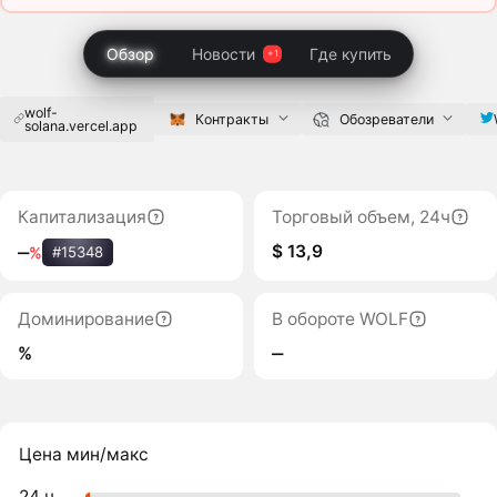
Обзор
Новости
Где купить
wolf-
Контракты
Обозреватели
solana.vercel.app
Капитализация
Торговый объем, 24ч
$ 13,9
‒
%
#15348
Доминирование
В обороте WOLF
%
‒
Цена мин/макс
24 ч