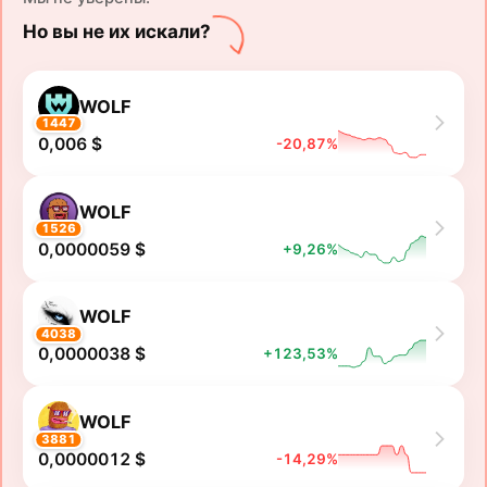
Но вы не их искали?
WOLF
1447
0,006 $
-20,87%
WOLF
1526
0,0000059 $
+9,26%
WOLF
4038
0,0000038 $
+123,53%
WOLF
3881
0,0000012 $
-14,29%