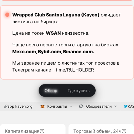
Wrapped Club Santos Laguna (Kayen)
ожидает
листинга на биржах.
Цена на токен
WSAN
неизвестна.
Чаще всего первые торги стартуют на биржах
Mexc.com
,
Bybit.com
,
Binance.com
.
Мы заранее пишем о листингах топ проектов в
Телеграм канале -
t.me/RU_HOLDER
Обзор
Где купить
app.kayen.org
Контракты
Обозреватели
KAY
Капитализация
Торговый объем, 24ч