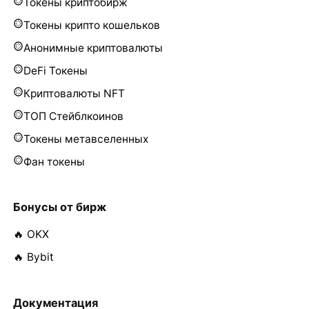
Токены криптобирж
Токены крипто кошельков
Анонимные криптовалюты
DeFi Токены
Криптовалюты NFT
ТОП Стейблкоинов
Токены метавселенных
Фан токены
Бонусы от бирж
🔥 OKX
🔥 Bybit
Документация