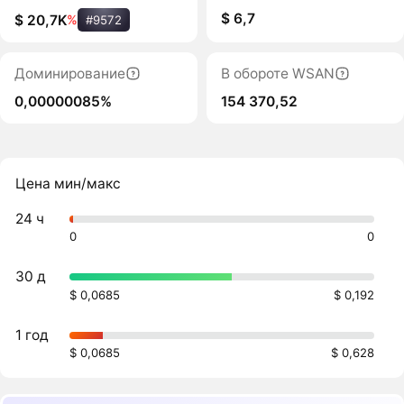
$ 6,7
$ 20,7K
%
#9572
Доминирование
В обороте WSAN
0,00000085%
154 370,52
Цена мин/макс
24 ч
0
0
30 д
$ 0,0685
$ 0,192
1 год
$ 0,0685
$ 0,628