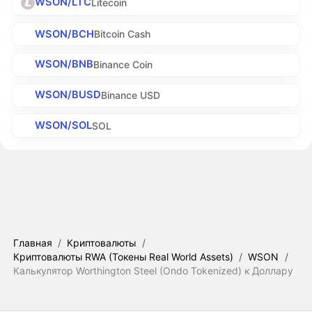
WSON/LTC
Litecoin
WSON/BCH
Bitcoin Cash
WSON/BNB
Binance Coin
WSON/BUSD
Binance USD
WSON/SOL
SOL
Главная
/
Криптовалюты
/
Криптовалюты RWA (Токены Real World Assets)
/
WSON
/
Калькулятор Worthington Steel (Ondo Tokenized) к Доллару