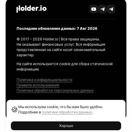
Последнее обновление данных: 7 Авг 2026
© 2017 - 2026 Holder.io | Все права защищены.
Не оказывает финансовых услуг. Вся информация
представленная на сайте носит ознакомительный
характер.
На сайте используются cookie для сбора статической
информации.
Политика конфиденциальности
Правила использования
Политика обработки персональных данных
Продукты
Мы используем cookie, что бы вам было удобно.
🍪
Ethereum GAS Tracker
Подробнее в
политике обработки данных
.
Хорошо