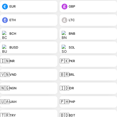
EUR
GBP
ETH
LTC
BCH
BNB
BUSD
SOL
🇮🇳
🇵🇰
INR
PKR
🇻🇳
🇧🇷
VND
BRL
🇳🇬
🇮🇩
NGN
IDR
🇺🇦
🇵🇭
UAH
PHP
🇹🇷
🇧🇩
TRY
BDT