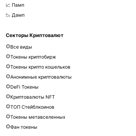
📈 Памп
📉 Дамп
Секторы Криптовалют
Все виды
Токены криптобирж
Токены крипто кошельков
Анонимные криптовалюты
DeFi Токены
Криптовалюты NFT
ТОП Стейблкоинов
Токены метавселенных
Фан токены