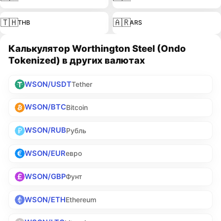
🇹🇭
🇦🇷
THB
ARS
Калькулятор Worthington Steel (Ondo
Tokenized) в других валютах
WSON/USDT
Tether
WSON/BTC
Bitcoin
WSON/RUB
Рубль
WSON/EUR
евро
WSON/GBP
Фунт
WSON/ETH
Ethereum