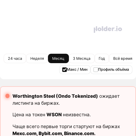
24 часа
Неделя
Месяц
3 Месяца
Год
Всё время
Макс / Мин
Профиль объёма
Worthington Steel (Ondo Tokenized)
ожидает
листинга на биржах.
Цена на токен
WSON
неизвестна.
Чаще всего первые торги стартуют на биржах
Mexc.com
,
Bybit.com
,
Binance.com
.