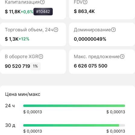
Капитализация
FDV
$ 863,4K
$ 11,8K
+0,6%
#10442
Торговый объем, 24ч
Доминирование
$ 1,3K
0,00000049%
+12%
В обороте XGR
Макс. предложение
6 626 075 500
90 520 719
1%
Цена мин/макс
24 ч
$ 0,00013
$ 0,00013
30 д
$ 0,00013
$ 0,00013