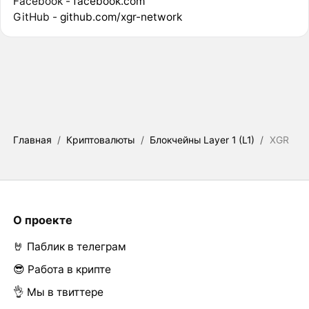
Facebook -
facebook.com
GitHub -
github.com/xgr-network
Главная
/
Криптовалюты
/
Блокчейны Layer 1 (L1)
/
XGR
О проекте
🤘 Паблик в телеграм
😎 Работа в крипте
👌 Мы в твиттере