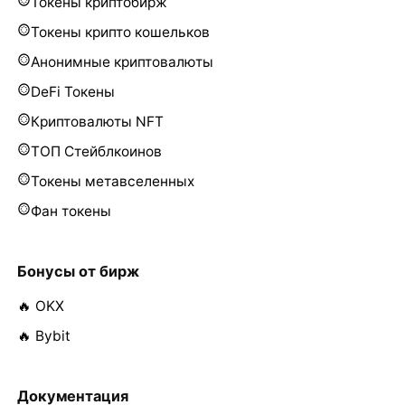
Токены криптобирж
Токены крипто кошельков
Анонимные криптовалюты
DeFi Токены
Криптовалюты NFT
ТОП Стейблкоинов
Токены метавселенных
Фан токены
Бонусы от бирж
🔥 OKX
🔥 Bybit
Документация