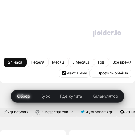
24 часа
Неделя
Месяц
3 Месяца
Год
Всё время
Макс / Мин
Профиль объёма
Обзор
Курс
Где купить
Калькулятор
xgr.network
Обозреватели
Cryptobeamxgr
GitHu