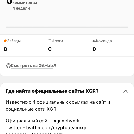
0
коммитов за
4 недели
Звёзды
Форки
Команда
0
0
0
Смотреть на GitHub
Где найти официальные сайты XGR?
Известно о 4 официальных ссылках на сайт и
социальные сети XGR:
Официальный сайт -
xgr.network
Twitter -
twitter.com/cryptobeamxgr