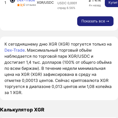
$ 1 414
1
XGR/USDC
Купит
USDC 0,0001
3,1
2 отзыва
4ч назад
спред 6.56%
Показать все ➙
К сегодняшнему дню XGR (XGR) торгуется только на
Dex-Trade
. Максимальный торговый объём
наблюдается по торговой паре XGR/USDC и
достигает 1,4 тыс. долларов (100% от общего объёма
по всем биржам). В течение недели минимальная
цена на XGR (XGR) зафиксирована в среду на
отметке 0,00013 центов. Сейчас криптовалюта XGR
торгуется в диапазоне 0,013 центов или 1,08 копейка
за 1 XGR.
Калькулятор XGR