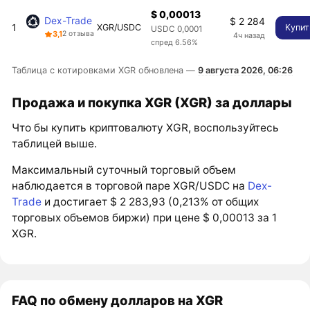
$ 0,00013
Dex-Trade
$ 2 284
1
XGR/USDC
Купит
USDC 0,0001
3,1
2 отзыва
4ч назад
спред 6.56%
Таблица с котировками XGR обновлена —
9 августа 2026, 06:26
Продажа и покупка XGR (XGR) за доллары
Что бы купить криптовалюту XGR, воспользуйтесь
таблицей выше.
Максимальный суточный торговый объем
наблюдается в торговой паре XGR/USDC на
Dex-
Trade
и достигает $ 2 283,93 (0,213% от общих
торговых объемов биржи) при цене $ 0,00013 за 1
XGR.
FAQ по обмену долларов на XGR