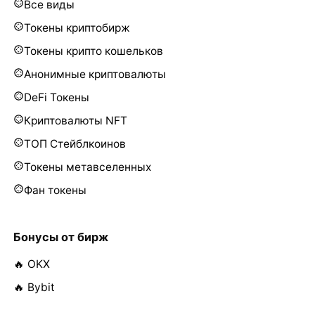
Все виды
Токены криптобирж
Токены крипто кошельков
Анонимные криптовалюты
DeFi Токены
Криптовалюты NFT
ТОП Стейблкоинов
Токены метавселенных
Фан токены
Бонусы от бирж
🔥 OKX
🔥 Bybit