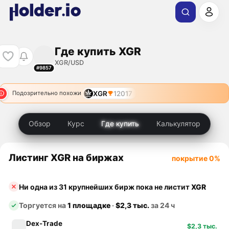
Где купить XGR
XGR/USD
#9857
XGR
12017
Подозрительно похожи
Обзор
Курс
Где купить
Калькулятор
Листинг XGR на биржах
покрытие 0%
Ни одна из 31 крупнейших бирж пока не листит
XGR
Торгуется на
1 площадке
·
$2,3 тыс.
за 24 ч
Dex-Trade
$2,3 тыс.