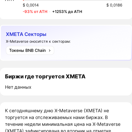
$ 0,0014
$ 0,0186
-93% от ATH
·
+1253% до ATH
XMETA Секторы
X-Metaverse оноситстя к секторам:
Токены BNB Chain
Биржи где торгуется XMETA
Нет данных
К сегодняшнему дню X-Metaverse (XMETA) не
торгуется на отслеживаемых нами биржах. В
течение недели минимальная цена на X-Metaverse
(XMETA) зафиксирована во вторник на отметке