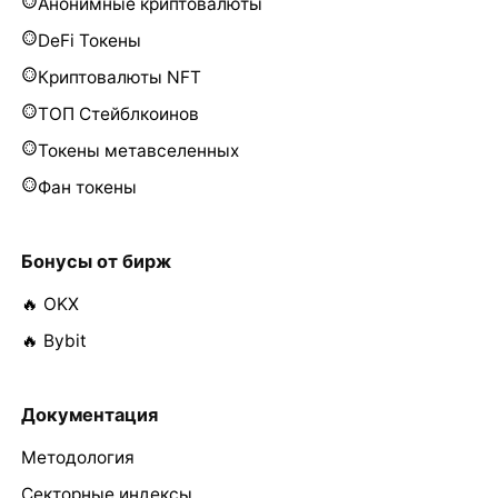
Анонимные криптовалюты
DeFi Токены
Криптовалюты NFT
ТОП Стейблкоинов
Токены метавселенных
Фан токены
Бонусы от бирж
🔥 OKX
🔥 Bybit
Документация
Методология
Секторные индексы