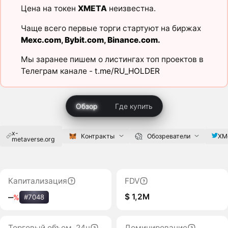
Цена на токен
XMETA
неизвестна.
Чаще всего первые торги стартуют на биржах
Mexc.com
,
Bybit.com
,
Binance.com
.
Мы заранее пишем о листингах топ проектов в
Телеграм канале -
t.me/RU_HOLDER
Обзор
Где купить
x-
XM
Контракты
Обозреватели
metaverse.org
Капитализация
FDV
$ 1,2M
‒
%
#7048
Торговый объем, 24ч
Доминирование