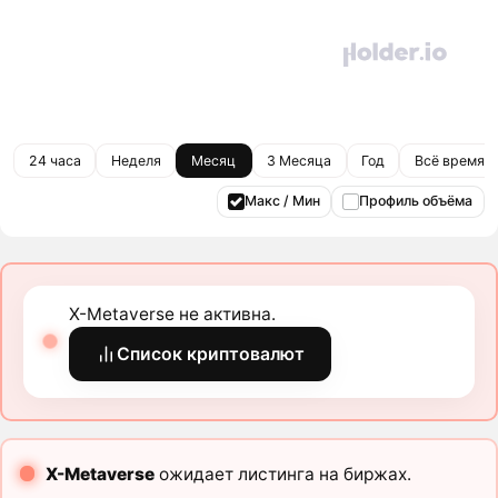
24 часа
Неделя
Месяц
3 Месяца
Год
Всё время
Макс / Мин
Профиль объёма
X-Metaverse не активна.
Список криптовалют
X-Metaverse
ожидает листинга на биржах.