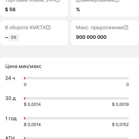
$ 56
%
В обороте XMETA
Макс. предложение
900 000 000
‒
0%
Цена мин/макс
24 ч
0
0
30 д
$ 0,0014
$ 0,0019
1 год
$ 0,0014
$ 0,0152
ATH