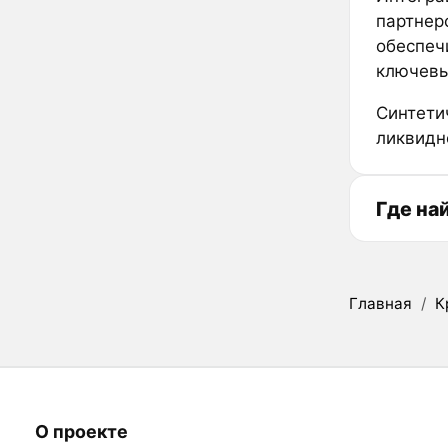
партнерс
обеспеч
ключевы
Синтети
ликвидн
Где на
Главная
/
К
О проекте