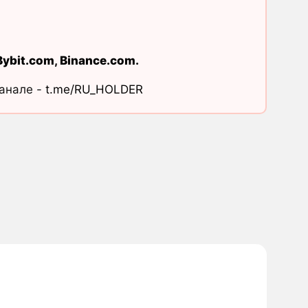
Bybit.com
,
Binance.com
.
канале -
t.me/RU_HOLDER