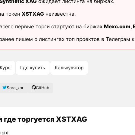
Synthetic XAG
ожидает листинга на биржах.
на токен
XSTXAG
неизвестна.
всего первые торги стартуют на биржах
Mexc.com
,
ранее пишем о листингах топ проектов в Телеграм 
Курс
Где купить
Калькулятор
Sora_xor
GitHub
 где торгуется XSTXAG
ных