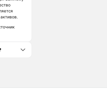
чество
ляется
активов.
сточник
?