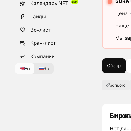
SORA 
Календарь NFT
Цена 
Гайды
Чаще 
Вочлист
Мы за
Кран-лист
Компании
Обзор
En
Ru
sora.org
Биржи
Нет дан