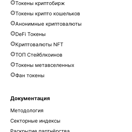
Токены криптобирж
Токены крипто кошельков
Анонимные криптовалюты
DeFi Токены
Криптовалюты NFT
ТОП Стейблкоинов
Токены метавселенных
Фан токены
Документация
Методология
Секторные индексы
Раскрытие партнёрства