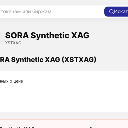
 токенам или биржам
Искат
SORA Synthetic XAG
XSTXAG
RA Synthetic XAG (XSTXAG)
нных о цене