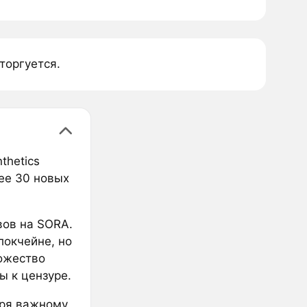
торгуется.
thetics
ее 30 новых
вов на SORA.
локчейне, но
ожество
ы к цензуре.
аря важному