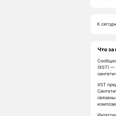
К сегод
Что за
Сообщес
(XST) —
синтети
XST пре
Синтети
связаны
компози
Интегра