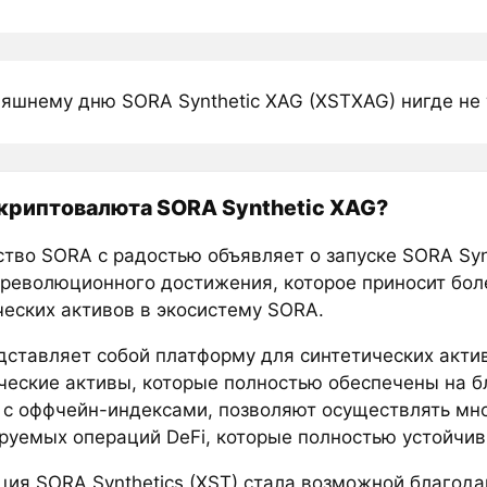
няшнему дню SORA Synthetic XAG (XSTXAG) нигде не 
 криптовалюта SORA Synthetic XAG?
тво SORA с радостью объявляет о запуске SORA Syn
 революционного достижения, которое приносит бол
ческих активов в экосистему SORA.
дставляет собой платформу для синтетических акти
ческие активы, которые полностью обеспечены на б
 с оффчейн-индексами, позволяют осуществлять мн
руемых операций DeFi, которые полностью устойчив
ция SORA Synthetics (XST) стала возможной благод