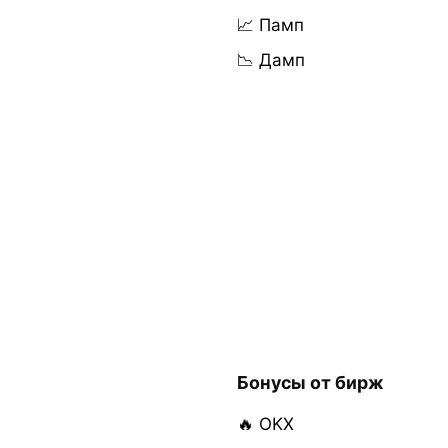
📈 Памп
📉 Дамп
Бонусы от бирж
🔥 OKX