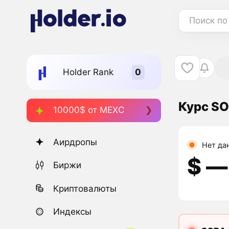
Поиск по
Holder Rank
Курс SO
10000$ от MEXC
Аирдропы
Нет да
$ ―
Биржи
Криптовалюты
Индексы