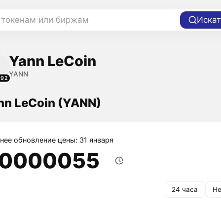
 токенам или биржам
Искат
Yann LeCoin
YANN
992
nn LeCoin (YANN)
нее обновление цены: 31 января
,0000055
24 часа
Не