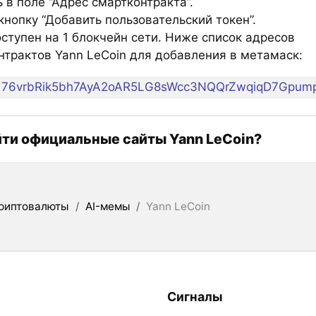
 в поле “Адрес смартконтракта”.
нопку “Добавить пользовательский токен”.
ступен на 1 блокчейн сети. Ниже список адресов
нтрактов Yann LeCoin для добавления в метамаск:
76vrbRik5bh7AyA2oAR5LG8sWcc3NQQrZwqiqD7Gpum
йти официальные сайты Yann LeCoin?
риптовалюты
/
AI-мемы
/
Yann LeCoin
Сигналы