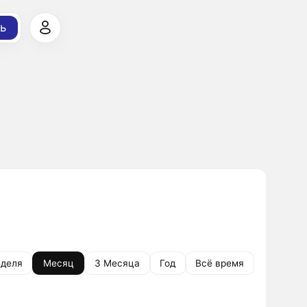
ь
деля
Месяц
3 Месяца
Год
Всё время