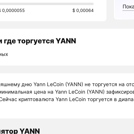
Пока
$ 0,0000055
$ 0,00064
 где торгуется YANN
ных
няшнему дню Yann LeCoin (YANN) не торгуется на о
минимальная цена на Yann LeCoin (YANN) зафиксиров
Сейчас криптовалюта Yann LeCoin торгуется в диапа
лятор YANN