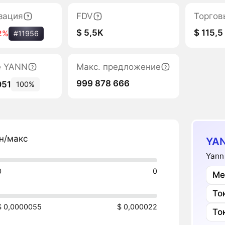
зация
FDV
Торгов
$ 5,5K
$ 115,5
2%
#11956
е YANN
Макс. предложение
999 878 666
051
100%
н/макс
YAN
Yann
0
0
Ме
То
$ 0,0000055
$ 0,000022
То