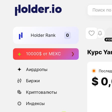
Поиск по
Holder Rank
#10
Курс Ya
10000$ от MEXC
Аирдропы
Послед
$ 0
Биржи
Криптовалюты
Индексы