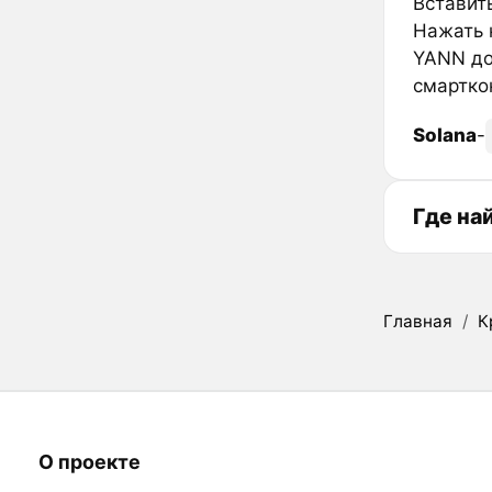
Вставить
Нажать к
YANN до
смартко
Solana
-
Где на
Главная
/
К
О проекте