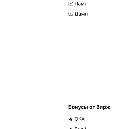
📈 Памп
📉 Дамп
Бонусы от бирж
🔥 OKX
🔥 Bybit