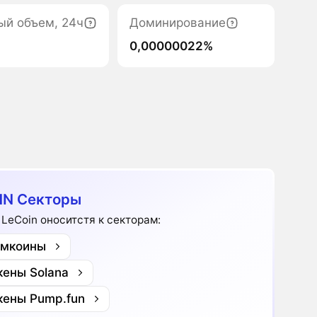
ый объем, 24ч
Доминирование
0,00000022%
N Секторы
 LeCoin оноситстя к секторам:
мкоины
кены Solana
кены Pump.fun