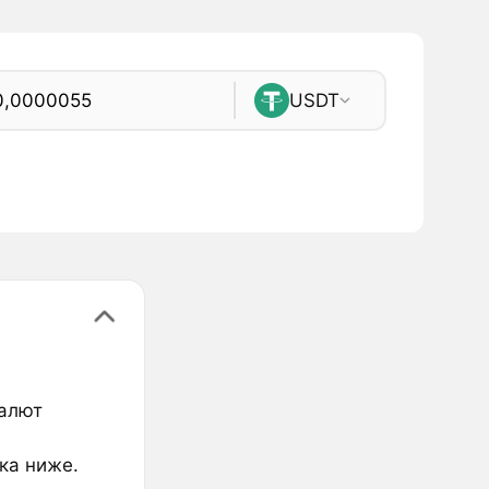
USDT
валют
ка ниже.