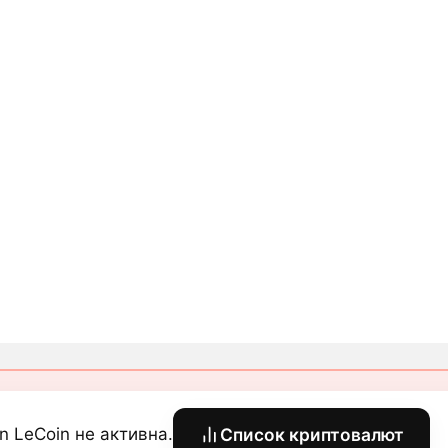
n LeCoin не активна.
Список криптовалют