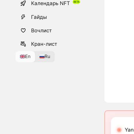
Календарь NFT
Гайды
Вочлист
Кран-лист
En
Ru
Yan