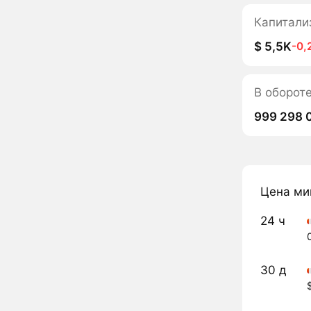
Капитали
$ 5,5K
-0,
В оборот
999 298 
Цена ми
24 ч
30 д