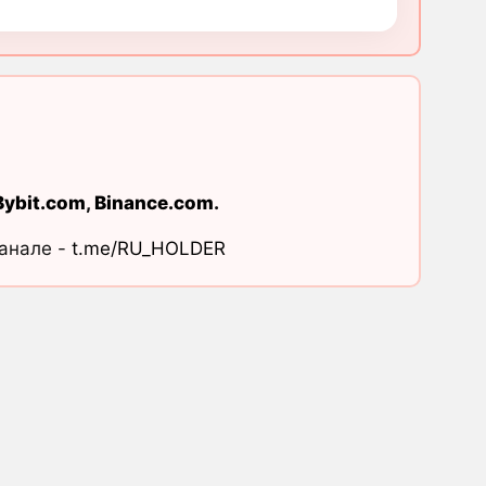
Bybit.com
,
Binance.com
.
канале -
t.me/RU_HOLDER