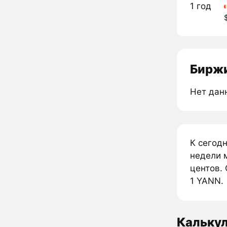
1 год
Биржи
Нет дан
К сегод
недели 
центов. 
1 YANN.
Кальку