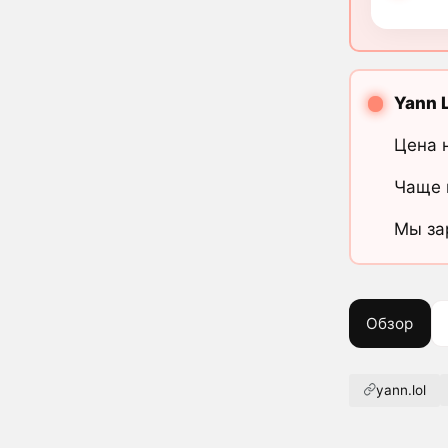
Yann 
Цена 
Чаще 
Мы за
Обзор
yann.lol