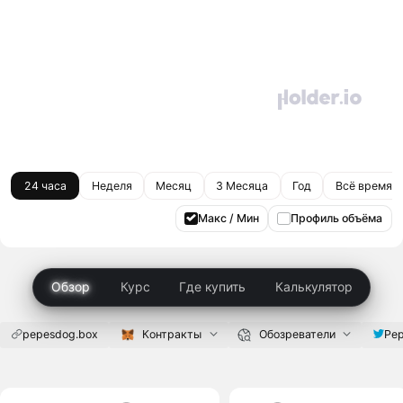
24 часа
Неделя
Месяц
3 Месяца
Год
Всё время
Макс / Мин
Профиль объёма
Обзор
Курс
Где купить
Калькулятор
pepesdog.box
Контракты
Обозреватели
Pe