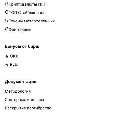
Криптовалюты NFT
ТОП Стейблкоинов
Токены метавселенных
Фан токены
Бонусы от бирж
🔥 OKX
🔥 Bybit
Документация
Методология
Секторные индексы
Раскрытие партнёрства