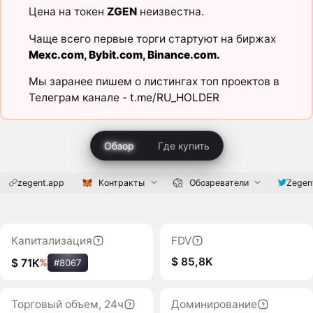
Цена на токен
ZGEN
неизвестна.
Чаще всего первые торги стартуют на биржах
Mexc.com
,
Bybit.com
,
Binance.com
.
Мы заранее пишем о листингах топ проектов в
Телеграм канале -
t.me/RU_HOLDER
Обзор
Где купить
zegent.app
Контракты
Обозреватели
Zegen
Капитализация
FDV
$ 85,8K
$ 71K
%
#8067
Торговый объем, 24ч
Доминирование