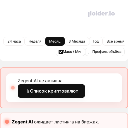
24 часа
Неделя
Месяц
3 Месяца
Год
Всё время
Макс / Мин
Профиль объёма
Zegent AI не активна.
Список криптовалют
Zegent AI
ожидает листинга на биржах.