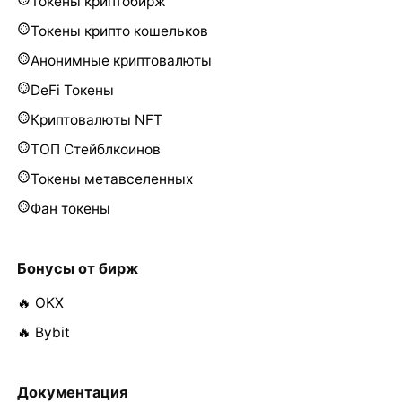
Токены криптобирж
Токены крипто кошельков
Анонимные криптовалюты
DeFi Токены
Криптовалюты NFT
ТОП Стейблкоинов
Токены метавселенных
Фан токены
Бонусы от бирж
🔥 OKX
🔥 Bybit
Документация