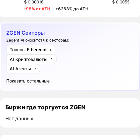
$ 0,00016
$ 0,0055
-98% от ATH
·
+6263% до ATH
ZGEN Секторы
Zegent AI оноситстя к секторам:
Токены Ethereum
AI Криптовалюты
AI Агенты
Показать остальные
Биржи где торгуется ZGEN
Нет данных