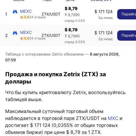
$ 8,79
MEXC
$ 171 124
1
ZTX/USDT
Перейт
₮ 8,7990
3,4
34 отзыва
2д назад
спред 0.03%
$ 8,79
MEXC
$ 171 124
2
ZTX/USDT
Перейт
₮ 8,7990
3,4
34 отзыва
2д назад
спред 0.03%
Таблица с котировками Zetrix обновлена —
8 августа 2026,
07:59
Продажа и покупка Zetrix (ZTX) за
доллары
Что бы купить криптовалюту Zetrix, воспользуйтесь
таблицей выше.
Максимальный суточный торговый объем
наблюдается в торговой паре ZTX/USDT на
MXC
и
достигает $ 171 124 (0,0355% от общих торговых
объемов биржи) при цене $ 8,79 за 1 ZTX.