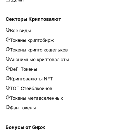
Секторы Криптовалют
Все виды
Токены криптобирж
Токены крипто кошельков
Анонимные криптовалюты
DeFi Токены
Криптовалюты NFT
ТОП Стейблкоинов
Токены метавселенных
Фан токены
Бонусы от бирж