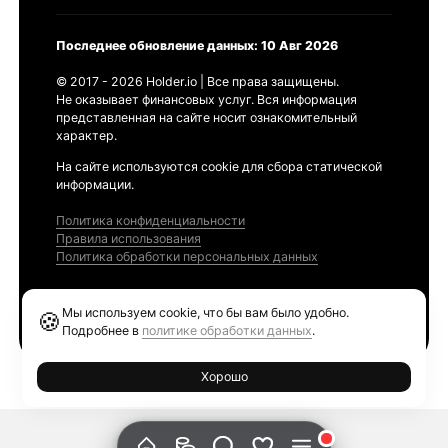
Последнее обновление данных: 10 Авг 2026
© 2017 - 2026 Holder.io | Все права защищены.
Не оказывает финансовых услуг. Вся информация
представленная на сайте носит ознакомительный
характер.
На сайте используются cookie для сбора статической
информации.
Политика конфиденциальности
Правила использования
Политика обработки персональных данных
Продукты
Мы используем cookie, что бы вам было удобно.
🍪
Ethereum GAS Tracker
Подробнее в
политике обработки данных
.
Хорошо