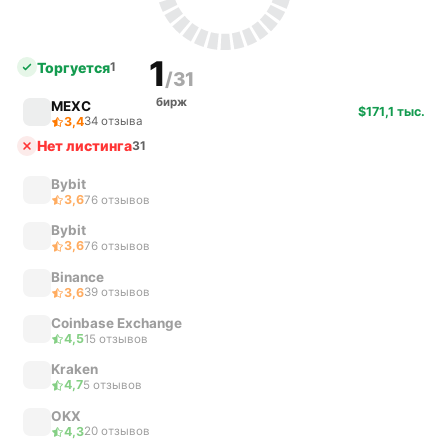
1
Торгуется
1
/31
бирж
MEXC
$171,1 тыс.
3,4
34 отзыва
Нет листинга
31
Bybit
3,6
76 отзывов
Bybit
3,6
76 отзывов
Binance
3,6
39 отзывов
Coinbase Exchange
4,5
15 отзывов
Kraken
4,7
5 отзывов
OKX
4,3
20 отзывов