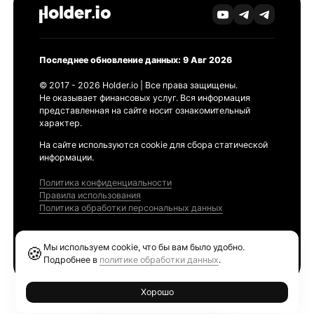
Последнее обновление данных: 9 Авг 2026
© 2017 - 2026 Holder.io | Все права защищены.
Не оказывает финансовых услуг. Вся информация
представленная на сайте носит ознакомительный
характер.
На сайте используются cookie для сбора статической
информации.
Политика конфиденциальности
Правила использования
Политика обработки персональных данных
Продукты
Мы используем cookie, что бы вам было удобно.
🍪
Ethereum GAS Tracker
Подробнее в
политике обработки данных
.
Хорошо