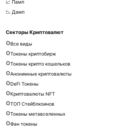
📈 Памп
📉 Дамп
Секторы Криптовалют
Все виды
Токены криптобирж
Токены крипто кошельков
Анонимные криптовалюты
DeFi Токены
Криптовалюты NFT
ТОП Стейблкоинов
Токены метавселенных
Фан токены