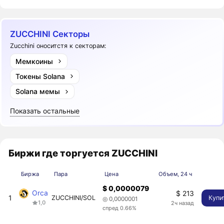
ZUCCHINI Секторы
Zucchini оноситстя к секторам:
Мемкоины
Токены Solana
Solana мемы
Показать остальные
Биржи где торгуется ZUCCHINI
Биржа
Пара
Цена
Объем, 24 ч
$ 0,0000079
Orca
$ 213
1
ZUCCHINI/SOL
Купи
◎ 0,0000001
1,0
2ч назад
спред 0.66%