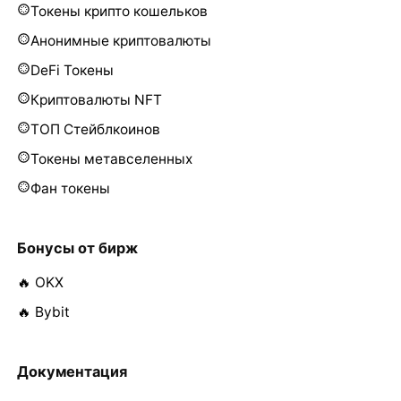
Токены крипто кошельков
Анонимные криптовалюты
DeFi Токены
Криптовалюты NFT
ТОП Стейблкоинов
Токены метавселенных
Фан токены
Бонусы от бирж
🔥 OKX
🔥 Bybit
Документация