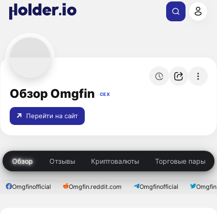
Обзор Omgfin
CEX
Перейти на сайт
Обзор
Отзывы
Криптовалюты
Торговые пары
Omgfinofficial
Omgfin.reddit.com
Omgfinofficial
Omgfin