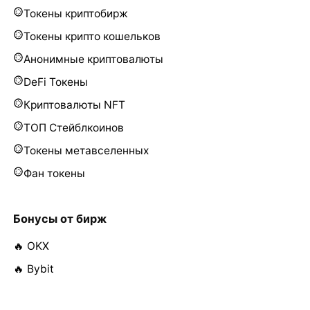
Токены криптобирж
Токены крипто кошельков
Анонимные криптовалюты
DeFi Токены
Криптовалюты NFT
ТОП Стейблкоинов
Токены метавселенных
Фан токены
Бонусы от бирж
🔥 OKX
🔥 Bybit