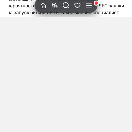
вероятность одобрения специалистами SEC заявки
на запуск биткоин-ETF. Такое мнение специалист
высказал в ходе своего интервью CNBC. «У SEC
есть время до понедельника. По истечению
периода специалисты Комиссии по ценным
бумагам и биржам США должны дать ответ по
заявке на запуск биткоин-ETF Bitwise:
положительный, либо отрицательный.
Возможность перенести дедлайн отсутствует. Мы
будем следить за изменениями и анализировать
всю информацию. Вне зависимости от того,
одобрят ли специалисты SEC нашу заявку или нет,
мы продолжим работу. Неделя обещает быть
напряженной». Так описал ближайшие
перспективы компании Мэт […]