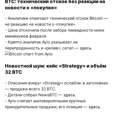
BTC: технический отскок без реакции на
новости о «покупке»
- Аналитики отмечают технический отскок
Bitcoin
—
не реакцию на новости о «покупке».
- Цена отскочила после забора ликвидности ниже
минимумов февраля.
- Крипто‑аналитик Aylo указывает на
перепроданность и «релив»; сетап —
здесь
.
Новостной шум: кейс «Strategy» и объём
32 BTC
- Опасения вокруг «Strategy» ослабли: в заголовках
— продажа всего 32 BTC.
- Детали собрал NewsBTC —
здесь
.
- Aylo считает маловероятными крупные
принудительные продажи; его позиция —
здесь
.