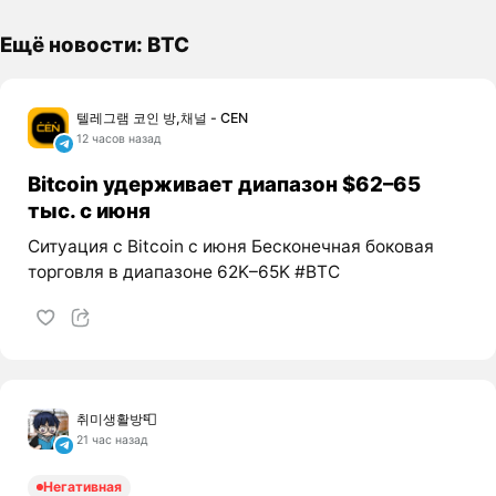
Ещё новости: BTC
텔레그램 코인 방,채널 - CEN
12 часов назад
Bitcoin удерживает диапазон $62–65
тыс. с июня
Ситуация с Bitcoin с июня Бесконечная боковая
торговля в диапазоне 62K–65K #BTC
취미생활방📮
21 час назад
Негативная