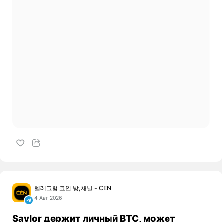
텔레그램 코인 방,채널 - CEN
4 Авг 2026
Saylor держит личный BTC, может