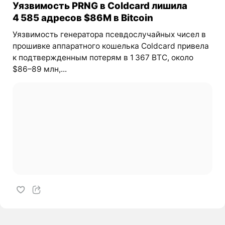
Уязвимость PRNG в Coldcard лишила
4 585 адресов $86M в Bitcoin
Уязвимость генератора псевдослучайных чисел в
прошивке аппаратного кошелька Coldcard привела
к подтвержденным потерям в 1 367 BTC, около
$86–89 млн,...