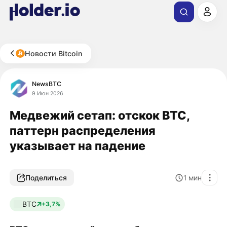
Новости Bitcoin
NewsBTC
9 Июн 2026
Медвежий сетап: отскок BTC,
паттерн распределения
указывает на падение
Поделиться
1
мин
BTC
+3,7%