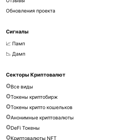
Отзывы
Обновления проекта
Сигналы
📈 Памп
📉 Дамп
Секторы Криптовалют
Все виды
Токены криптобирж
Токены крипто кошельков
Анонимные криптовалюты
DeFi Токены
Криптовалюты NFT