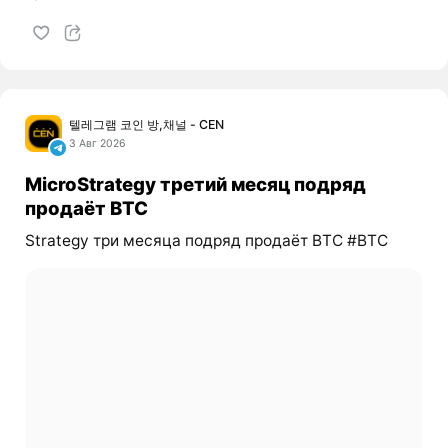
텔레그램 코인 방,채널 - CEN
3 Авг 2026
MicroStrategy третий месяц подряд
продаёт BTC
Strategy три месяца подряд продаёт BTC #BTC