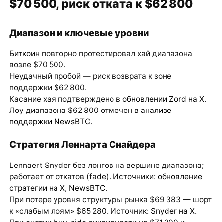
$70 500, риск отката к $62 800
Диапазон и ключевые уровни
Биткоин
повторно протестировал хай диапазона
возле $70 500.
Неудачный пробой — риск возврата к зоне
поддержки $62 800.
Касание хая подтверждено в
обновлении Zord на X
.
Лоу диапазона $62 800 отмечен в
анализе
поддержки NewsBTC
.
Стратегия Леннарта Снайдера
Lennaert Snyder без лонгов на вершине диапазона;
работает от откатов (fade). Источники:
обновление
стратегии на X
,
NewsBTC
.
При потере уровня структуры рынка $69 383 — шорт
к «слабым лоям» $65 280. Источник:
Snyder на X
.