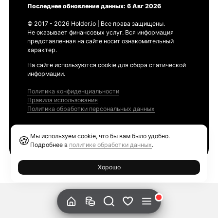
Последнее обновление данных: 6 Авг 2026
© 2017 - 2026 Holder.io | Все права защищены.
Не оказывает финансовых услуг. Вся информация
представленная на сайте носит ознакомительный
характер.
На сайте используются cookie для сбора статической
информации.
Политика конфиденциальности
Правила использования
Политика обработки персональных данных
Продукты
Мы используем cookie, что бы вам было удобно.
🍪
Ethereum GAS Tracker
Подробнее в
политике обработки данных
.
Хорошо