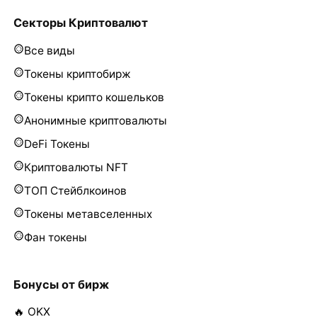
Секторы Криптовалют
Все виды
Токены криптобирж
Токены крипто кошельков
Анонимные криптовалюты
DeFi Токены
Криптовалюты NFT
ТОП Стейблкоинов
Токены метавселенных
Фан токены
Бонусы от бирж
🔥 OKX