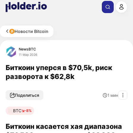
Новости Bitcoin
NewsBTC
11 Мар 2026
Биткоин уперся в $70,5k, риск
разворота к $62,8k
Поделиться
1
мин
BTC
-8%
Биткоин касается хая диапазона