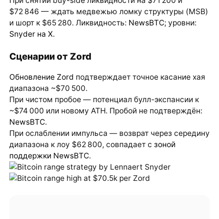
При снятии buy-side ликвидности на $71 200 и
$72 846 — ждать медвежью ломку структуры (MSB)
и шорт к $65 280. Ликвидность:
NewsBTC
; уровни:
Snyder на X
.
Сценарии от Zord
Обновление Zord
подтверждает точное касание хая
диапазона ~$70 500.
При чистом пробое — потенциал булл-экспансии к
~$74 000 или новому ATH. Пробой не подтверждён:
NewsBTC
.
При ослаблении импульса — возврат через середину
диапазона к лоу $62 800, совпадает с
зоной
поддержки NewsBTC
.