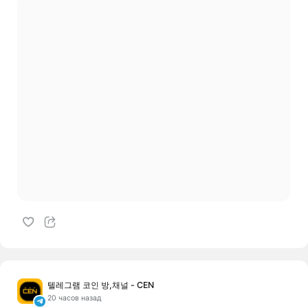
텔레그램 코인 방,채널 - CEN
20 часов назад