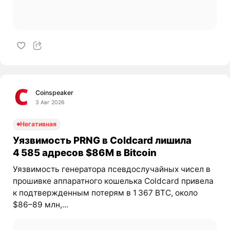
Coinspeaker
3 Авг 2026
Негативная
Уязвимость PRNG в Coldcard лишила
4 585 адресов $86M в Bitcoin
Уязвимость генератора псевдослучайных чисел в
прошивке аппаратного кошелька Coldcard привела
к подтвержденным потерям в 1 367 BTC, около
$86–89 млн,...