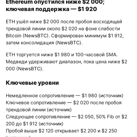
Ethereum опустился ниже $2 000;
ключевая поддержка — $1 920
ETH
ушёл ниже $2 000 после пробоя восходящей
трендовой линии около $2 020 на фоне слабости
Bitcoin
(
NewsBTC
). Сформирован минимум $1 912,
затем консолидация (
NewsBTC
).
ETH торгуется ниже $1 980 и 100‑часовой SMA.
Медведи удерживают диапазон, пока цена ниже $2
000 (
NewsBTC
).
Ключевые уровни
Немедленное сопротивление — $1 980 (
источник
)
Ключевое сопротивление — $2 020 после пробоя
трендовой линии (
источник
)
Следующее сопротивление — $2 050, 50% Fib от $2
200 до $1 912 (
источник
)
Пробой выше $2 120 открывает $2 200 и $2 250