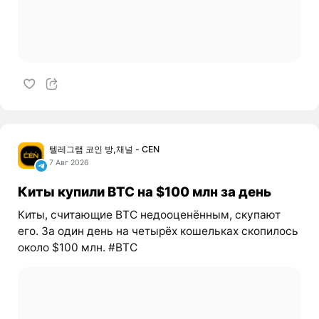
텔레그램 코인 방,채널 - CEN
7 Авг 2026
Киты купили BTC на $100 млн за день
Киты, считающие BTC недооценённым, скупают
его. За один день на четырёх кошельках скопилось
около $100 млн. #BTC