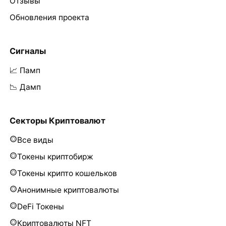
Отзывы
Обновления проекта
Сигналы
📈 Памп
📉 Дамп
Секторы Криптовалют
Все виды
Токены криптобирж
Токены крипто кошельков
Анонимные криптовалюты
DeFi Токены
Криптовалюты NFT