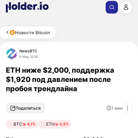
Новости Bitcoin
NewsBTC
9 Мар 2026
ETH ниже $2,000, поддержка
$1,920 под давлением после
пробоя трендлайна
Поделиться
1
мин
BTC
ETH
-4,1%
-3,5%