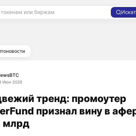
 токенам или биржам
Искат
птоновости
NewsBTC
8 Июн 2026
вежий тренд: промоутер
erFund признал вину в афе
8 млрд