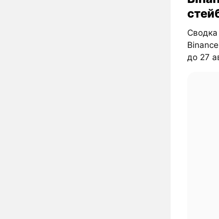
стей
Сводка 
Binance
до 27 ав