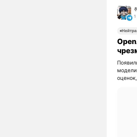
1
Нейтра
Open
чрез
Появил
модели
оценок,