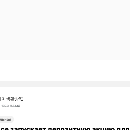
취미생활방📮
 часа назад
льная
nce запускает депозитную акцию для