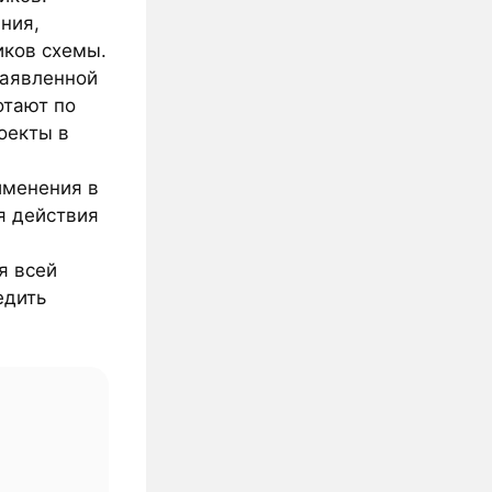
ния,
иков схемы.
заявленной
отают по
оекты в
именения в
я действия
я всей
едить