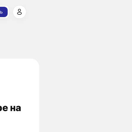
ь
ре на