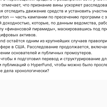
 отмечает, что признание вины ускоряет расследова
я отследить движение средств и установить участн
urton — часть кампании по пресечению программ с 
й доходностью, которые, по данным ведомства, раб
пу «финансовой пирамиды», маскировавшись под пр
цифровых активов.
und остаётся одним из крупнейших случаев правопр
сфере в США. Расследование продолжается, включа
шении основателей и публичных промоутеров.
 чтобы я подготовил перевод и структурирование дл
и публикаций о HyperFund, чтобы можно было просл
ие дела хронологически?