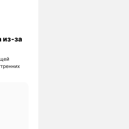
 из‑за
ющей
утренних