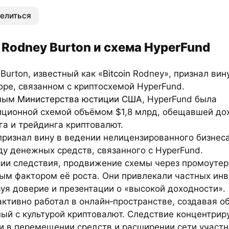
елиться
 Rodney Burton и схема HyperFund
Burton, известный как «
Bitcoin
Rodney», признал вину
оре, связанном с криптосхемой HyperFund.
нным
Министерства юстиции США
, HyperFund была
иционной схемой объёмом $1,8 млрд, обещавшей до
а и трейдинга криптовалют.
признал вину в ведении нелицензированного бизнес
у денежных средств, связанного с HyperFund.
сии следствия, продвижение схемы через промоуте
ым фактором её роста. Они привлекали частных инв
уя доверие и презентации о «высокой доходности».
активно работал в онлайн‑пространстве, создавая об
ый с культурой криптовалют. Следствие концентрир
и в перемещении средств и расширении сети участн