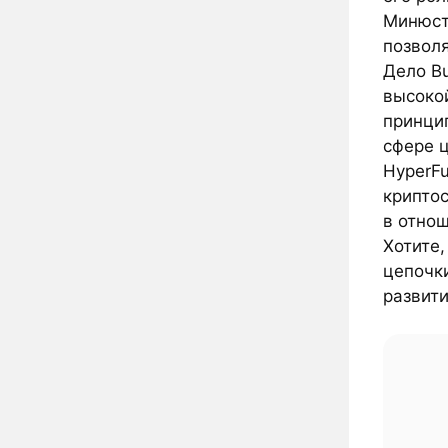
Минюст
позволя
Дело B
высоко
принци
сфере 
HyperF
крипто
в отно
Хотите,
цепочк
развит