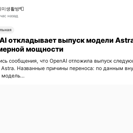
취미생활방📮
 час назад
льная
AI откладывает выпуск модели Astra
мерной мощности
ись сообщения, что OpenAI отложила выпуск следу
 Astra. Названные причины переноса: по данным вн
 модель...