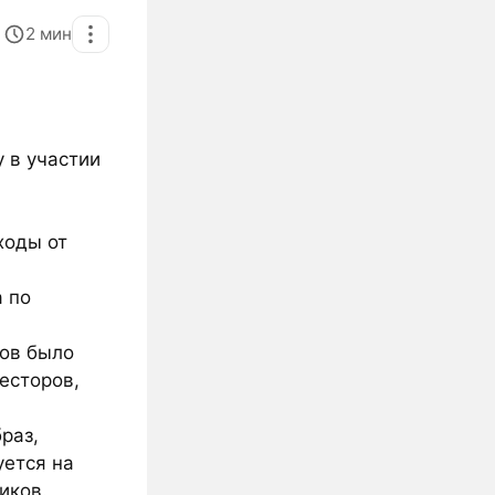
2
мин
 в участии
ходы от
а по
ров было
есторов,
раз,
уется на
иков.