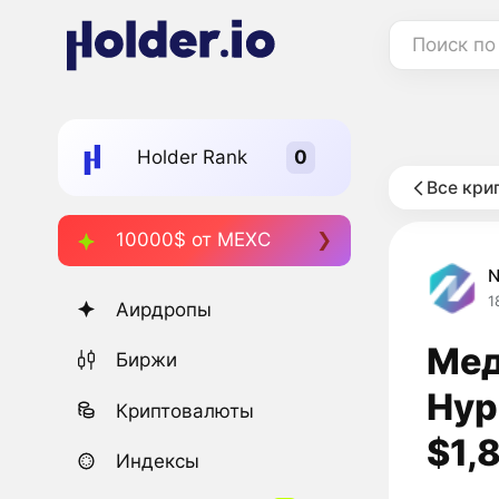
Поиск по
Holder Rank
Все кри
10000$ от MEXC
1
Аирдропы
Мед
Биржи
Hyp
Криптовалюты
$1,
Индексы