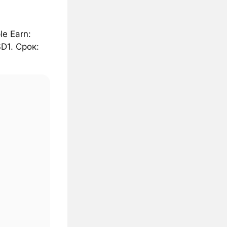
e Earn:
D1. Срок: