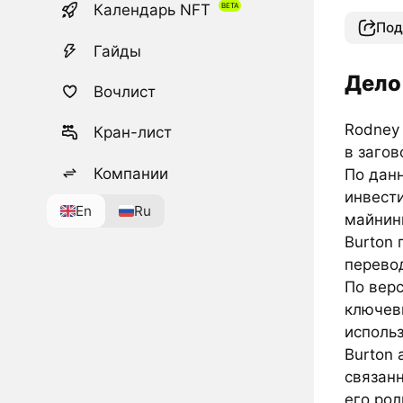
Календарь NFT
Под
Гайды
Дело
Вочлист
Rodney 
Кран-лист
в загов
Компании
По да
инвест
En
Ru
майнинг
Burton 
перевод
По вер
ключев
использ
Burton 
связанн
его рол