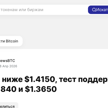
 токенам или биржам
Искат
ти Bitcoin
NewsBTC
8 Апр 2026
 ниже $1.4150, тест подде
3840 и $1.3650
елиться