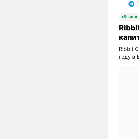
1
Бычья
Ribbi
капи
Ribbit 
году в B