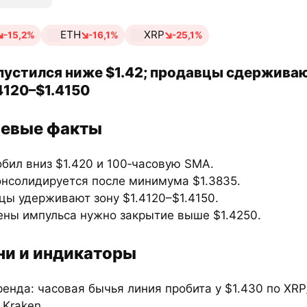
ETH
XRP
-15,2%
-16,1%
-25,1%
пустился ниже $1.42; продавцы сдержива
.4120–$1.4150
евые факты
бил вниз $1.420 и 100‑часовую SMA.
онсолидируется после минимума $1.3835.
цы удерживают зону $1.4120–$1.4150.
ены импульса нужно закрытие выше $1.4250.
ни и индикаторы
енда: часовая бычья линия пробита у $1.430 по XRP
Kraken.