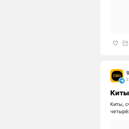
2
Киты
Киты, 
четырё