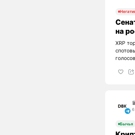
Негати
Сена
на р
XRP тор
спотовы
голосов
6
Бычья
Крип