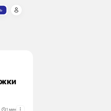
ь
ржки
1
мин