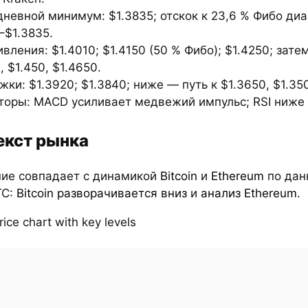
невной минимум: $1.3835; отскок к 23,6 % Фибо ди
–$1.3835.
вления: $1.4010; $1.4150 (50 % Фибо); $1.4250; зате
, $1.450, $1.4650.
ки: $1.3920; $1.3840; ниже — путь к $1.3650, $1.350
торы: MACD усиливает медвежий импульс; RSI ниже 
екст рынка
ие совпадает с динамикой
Bitcoin
и
Ethereum
по да
TC:
Bitcoin разворачивается вниз
и
анализ Ethereum
.