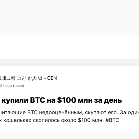
텔레그램 코인 방,채널 - CEN
3 часа назад
 купили BTC на $100 млн за день
считающие BTC недооценённым, скупают его. За оди
х кошельках скопилось около $100 млн. #BTC