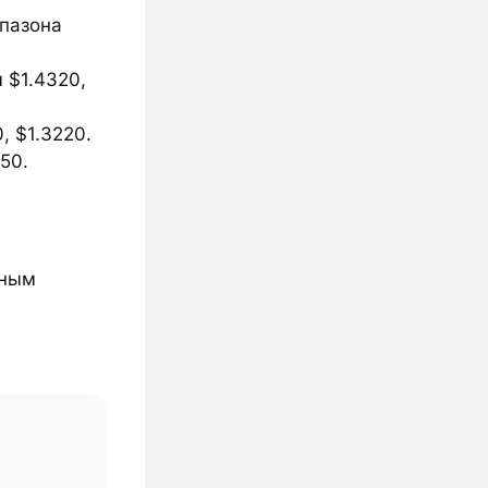
апазона
м $1.4320,
, $1.3220.
50.
нным