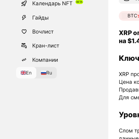
Календарь NFT
BTC
Гайды
Вочлист
XRP о
на $1
Кран-лист
Ключ
Компании
En
Ru
XRP
про
Цена к
Продав
Для см
Уров
Слом тр
данные 