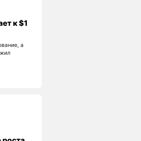
ет к $1
ование, а
ожил
 роста