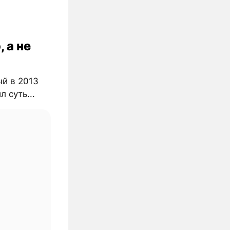
, а не
ый в 2013
л суть...