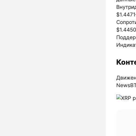
Внутрид
$1.4471
Сопроти
$1.4450
Поддерж
Индика
Конт
Движен
NewsB