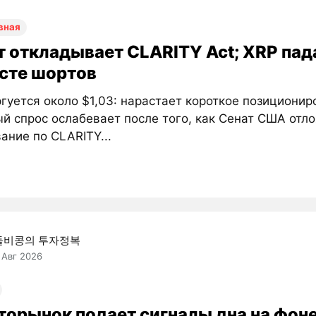
вная
т откладывает CLARITY Act; XRP пада
осте шортов
гуется около $1,03: нарастает короткое позиционир
й спрос ослабевает после того, как Сенат США отл
ание по CLARITY...
돌비콩의 투자정복
 Авг 2026
торынок подает сигналы дна на фоне