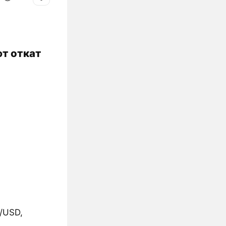
ют откат
/USD,