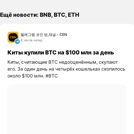
Ещё новости: BNB, BTC, ETH
텔레그램 코인 방,채널 - CEN
6 часов назад
Киты купили BTC на $100 млн за день
Киты, считающие BTC недооценённым, скупают
его. За один день на четырёх кошельках скопилось
около $100 млн. #BTC