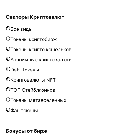
Секторы Криптовалют
Все виды
Токены криптобирж
Токены крипто кошельков
Анонимные криптовалюты
DeFi Токены
Криптовалюты NFT
ТОП Стейблкоинов
Токены метавселенных
Фан токены
Бонусы от бирж