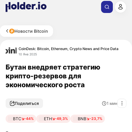
Новости Bitcoin
CoinDesk: Bitcoin, Ethereum, Crypto News and Price Data
10 Янв 2025
Бутан внедряет стратегию
крипто-резервов для
экономического роста
Поделиться
1
мин
BTC
ETH
BNB
-44%
-49,3%
-23,7%