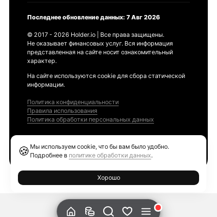
Последнее обновление данных: 7 Авг 2026
© 2017 - 2026 Holder.io | Все права защищены.
Не оказывает финансовых услуг. Вся информация
представленная на сайте носит ознакомительный
характер.
На сайте используются cookie для сбора статической
информации.
Политика конфиденциальности
Правила использования
Политика обработки персональных данных
Продукты
Мы используем cookie, что бы вам было удобно.
🍪
Ethereum GAS Tracker
Подробнее в
политике обработки данных
.
Хорошо