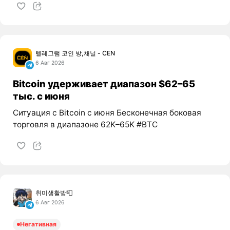
텔레그램 코인 방,채널 - CEN
6 Авг 2026
Bitcoin удерживает диапазон $62–65
тыс. с июня
Ситуация с Bitcoin с июня Бесконечная боковая
торговля в диапазоне 62K–65K #BTC
취미생활방📮
6 Авг 2026
Негативная