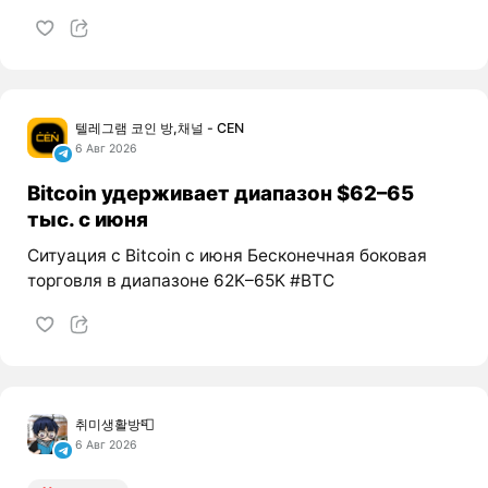
텔레그램 코인 방,채널 - CEN
6 Авг 2026
Bitcoin удерживает диапазон $62–65
тыс. с июня
Ситуация с Bitcoin с июня Бесконечная боковая
торговля в диапазоне 62K–65K #BTC
취미생활방📮
6 Авг 2026