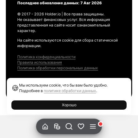
Последнее обновление данных: 7 Авг 2026
© 2017 - 2026 Holder.io | Все права защищены.
Не оказывает финансовых услуг. Вся информация
представленная на сайте носит ознакомительный
характер.
На сайте используются cookie для сбора статической
информации.
Политика конфиденциальности
Правила использования
Политика обработки персональных данных
Продукты
Мы используем cookie, что бы вам было удобно.
🍪
Ethereum GAS Tracker
Подробнее в
политике обработки данных
.
Хорошо