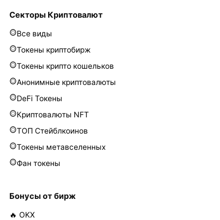
Секторы Криптовалют
Все виды
Токены криптобирж
Токены крипто кошельков
Анонимные криптовалюты
DeFi Токены
Криптовалюты NFT
ТОП Стейблкоинов
Токены метавселенных
Фан токены
Бонусы от бирж
🔥 OKX