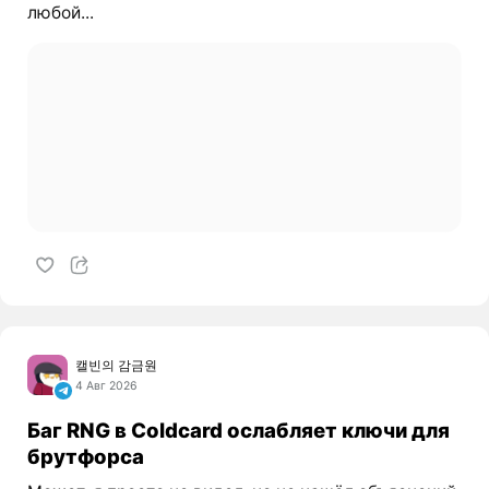
любой...
캘빈의 감금원
4 Авг 2026
Баг RNG в Coldcard ослабляет ключи для
брутфорса