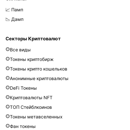
📈 Памп
📉 Дамп
Секторы Криптовалют
Все виды
Токены криптобирж
Токены крипто кошельков
Анонимные криптовалюты
DeFi Токены
Криптовалюты NFT
ТОП Стейблкоинов
Токены метавселенных
Фан токены