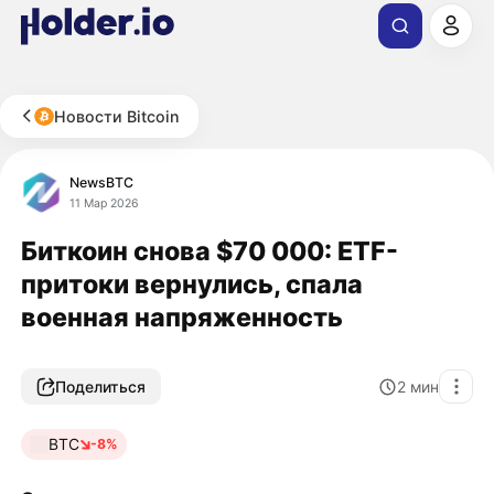
Новости Bitcoin
NewsBTC
11 Мар 2026
Биткоин снова $70 000: ETF-
притоки вернулись, спала
военная напряженность
Поделиться
2
мин
BTC
-8%