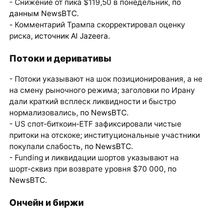
- Снижение от пика $119,50 в понедельник,
по
данным NewsBTC
.
- Комментарий Трампа скорректировал оценку
риска,
источник Al Jazeera
.
Потоки и деривативы
- Потоки указывают на шок позиционирования, а не
на смену рыночного режима; заголовки по Ирану
дали краткий всплеск ликвидности и быстро
нормализовались,
по NewsBTC
.
- US спот‑биткоин‑ETF зафиксировали чистые
притоки на отскоке; институциональные участники
покупали слабость,
по NewsBTC
.
- Funding и ликвидации шортов указывают на
шорт‑сквиз при возврате уровня $70 000,
по
NewsBTC
.
Ончейн и биржи