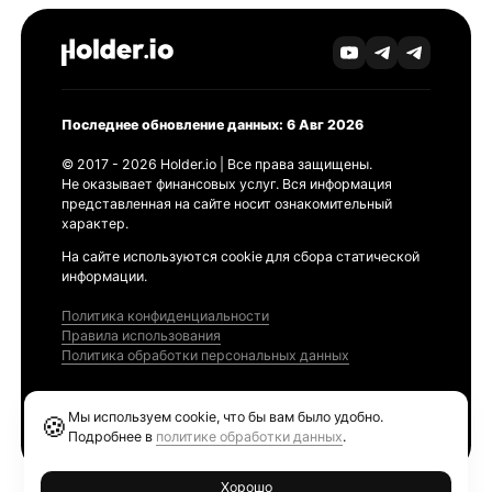
Последнее обновление данных: 6 Авг 2026
© 2017 - 2026 Holder.io | Все права защищены.
Не оказывает финансовых услуг. Вся информация
представленная на сайте носит ознакомительный
характер.
На сайте используются cookie для сбора статической
информации.
Политика конфиденциальности
Правила использования
Политика обработки персональных данных
Продукты
Мы используем cookie, что бы вам было удобно.
🍪
Ethereum GAS Tracker
Подробнее в
политике обработки данных
.
Хорошо