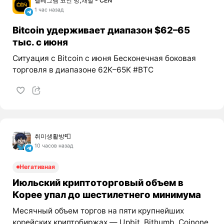
텔레그램 코인 방,채널 - CEN
1 час назад
Bitcoin удерживает диапазон $62–65
тыс. с июня
Ситуация с Bitcoin с июня Бесконечная боковая
торговля в диапазоне 62K–65K #BTC
취미생활방📮
10 часов назад
Негативная
Июльский криптоторговый объем в
Корее упал до шестилетнего минимума
Месячный объем торгов на пяти крупнейших
корейских криптобиржах — Upbit, Bithumb, Coinone,