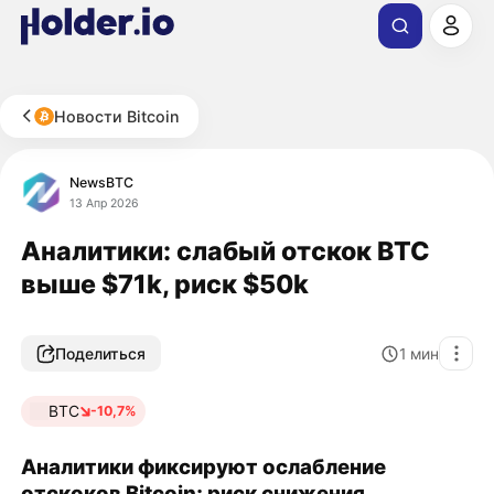
Новости Bitcoin
NewsBTC
13 Апр 2026
Аналитики: слабый отскок BTC
выше $71k, риск $50k
Поделиться
1
мин
BTC
-10,7%
Аналитики фиксируют ослабление
отскоков Bitcoin; риск снижения