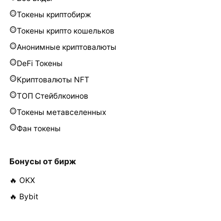
Токены криптобирж
Токены крипто кошельков
Анонимные криптовалюты
DeFi Токены
Криптовалюты NFT
ТОП Стейблкоинов
Токены метавселенных
Фан токены
Бонусы от бирж
🔥 OKX
🔥 Bybit