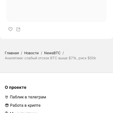
Главная
/
Новости
/
NewsBTC
/
Аналитики: слабый отскок BTC выше $71k, риск $50k
О проекте
🤘 Паблик в телеграм
😎 Работа в крипте