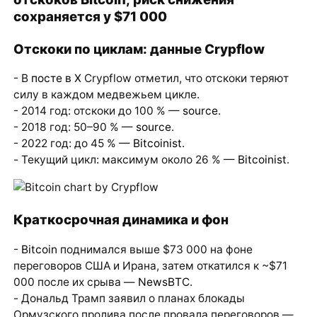
сохраняется у $71 000
Отскоки по циклам: данные Crypflow
- В
посте в X
Crypflow отметил, что отскоки теряют
силу в каждом медвежьем цикле.
- 2014 год: отскоки до 100 % —
source
.
- 2018 год: 50–90 % —
source
.
- 2022 год: до 45 % —
Bitcoinist
.
- Текущий цикл: максимум около 26 % —
Bitcoinist
.
Краткосрочная динамика и фон
-
Bitcoin
поднимался выше $73 000 на фоне
переговоров США и Ирана, затем откатился к ~$71
000 после их срыва —
NewsBTC
.
- Дональд Трамп заявил о планах блокады
Ормузского пролива после провала переговоров —