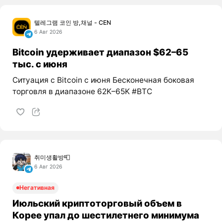
텔레그램 코인 방,채널 - CEN
6 Авг 2026
Bitcoin удерживает диапазон $62–65
тыс. с июня
Ситуация с Bitcoin с июня Бесконечная боковая
торговля в диапазоне 62K–65K #BTC
취미생활방📮
6 Авг 2026
Негативная
Июльский криптоторговый объем в
Корее упал до шестилетнего минимума