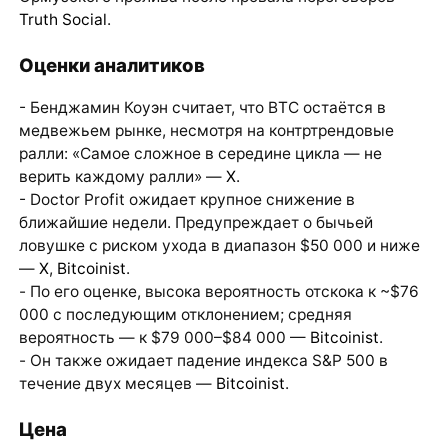
Truth Social
.
Оценки аналитиков
- Бенджамин Коуэн считает, что BTC остаётся в
медвежьем рынке, несмотря на контртрендовые
ралли: «Самое сложное в середине цикла — не
верить каждому ралли» —
X
.
- Doctor Profit ожидает крупное снижение в
ближайшие недели. Предупреждает о бычьей
ловушке с риском ухода в диапазон $50 000 и ниже
—
X
,
Bitcoinist
.
- По его оценке, высока вероятность отскока к ~$76
000 с последующим отклонением; средняя
вероятность — к $79 000–$84 000 —
Bitcoinist
.
- Он также ожидает падение индекса S&P 500 в
течение двух месяцев —
Bitcoinist
.
Цена