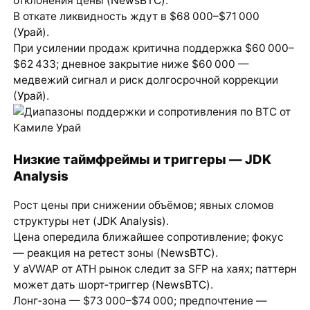
отклонения цены (
NewsBTC
).
В откате ликвидность ждут в $68 000–$71 000
(
Урай
).
При усилении продаж критична поддержка $60 000–
$62 433; дневное закрытие ниже $60 000 —
медвежий сигнал и риск долгосрочной коррекции
(
Урай
).
Низкие таймфреймы и триггеры — JDK
Analysis
Рост цены при снижении объёмов; явных сломов
структуры нет (
JDK Analysis
).
Цена опередила ближайшее сопротивление; фокус
— реакция на ретест зоны (
NewsBTC
).
У aVWAP от ATH рынок следит за SFP на хаях; паттерн
может дать шорт‑триггер (
NewsBTC
).
Лонг‑зона — $73 000–$74 000; предпочтение —