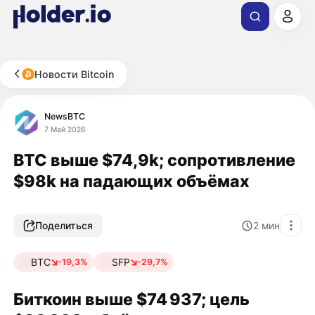
Новости Bitcoin
NewsBTC
7 Май 2026
BTC выше $74,9k; сопротивление
$98k на падающих объёмах
Поделиться
2
мин
BTC
SFP
-19,3%
-29,7%
Биткоин выше $74 937; цель