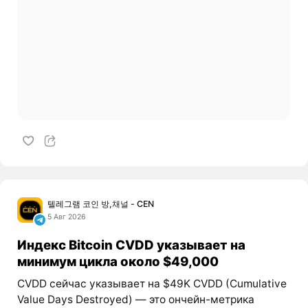
텔레그램 코인 방,채널 - CEN
5 Авг 2026
Индекс Bitcoin CVDD указывает на
минимум цикла около $49,000
CVDD сейчас указывает на $49K CVDD (Cumulative
Value Days Destroyed) — это ончейн-метрика