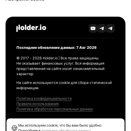
Последнее обновление данных: 7 Авг 2026
© 2017 - 2026 Holder.io | Все права защищены.
Не оказывает финансовых услуг. Вся информация
представленная на сайте носит ознакомительный
характер.
На сайте используются cookie для сбора статической
информации.
Политика конфиденциальности
Правила использования
Политика обработки персональных данных
Продукты
Мы используем cookie, что бы вам было удобно.
🍪
Ethereum GAS Tracker
Подробнее в
политике обработки данных
.