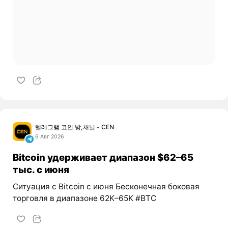
텔레그램 코인 방,채널 - CEN
6 Авг 2026
Bitcoin удерживает диапазон $62–65
тыс. с июня
Ситуация с Bitcoin с июня Бесконечная боковая
торговля в диапазоне 62K–65K #BTC