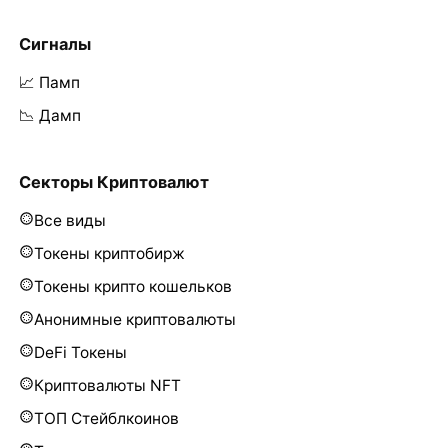
Сигналы
📈 Памп
📉 Дамп
Секторы Криптовалют
Все виды
Токены криптобирж
Токены крипто кошельков
Анонимные криптовалюты
DeFi Токены
Криптовалюты NFT
ТОП Стейблкоинов