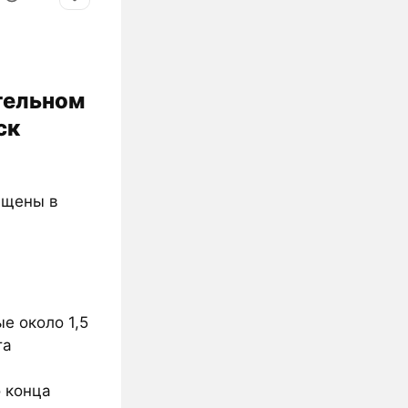
тельном
ск
ещены в
е около 1,5
та
о конца