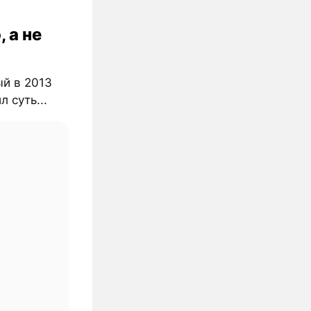
, а не
ый в 2013
л суть...