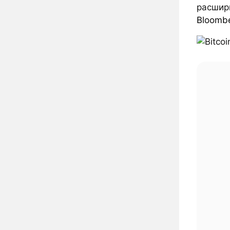
расшири
Bloomb