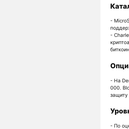
Ката
- Micro
поддер
- Charl
криптоа
биткоин
Опци
- На De
000. B
защиту
Уров
- По оц