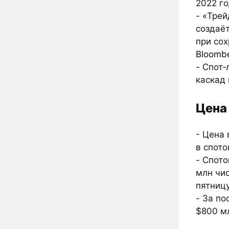
2022 г
- «Трей
создаёт
при сох
Bloomb
- Спот‑
каскад
Цена
- Цена
в спото
- Спото
млн чис
пятниц
- За п
$800 м