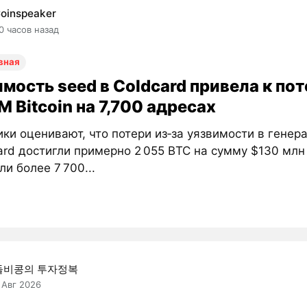
oinspeaker
0 часов назад
вная
мость seed в Coldcard привела к по
 Bitcoin на 7,700 адресах
ки оценивают, что потери из‑за уязвимости в генер
ard достигли примерно 2 055 BTC на сумму $130 млн
ли более 7 700...
돌비콩의 투자정복
 Авг 2026