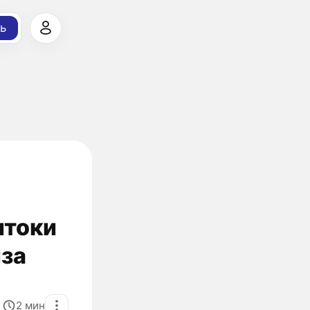
ь
итоки
иза
2
мин