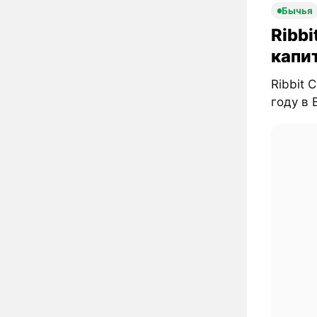
Бычья
Ribbi
капи
Ribbit 
году в B