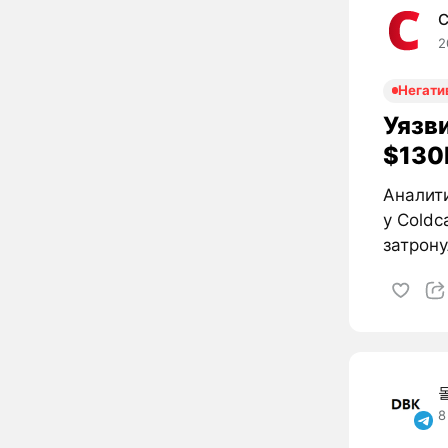
C
2
Негати
Уязви
$130M
Аналити
у Coldc
затрону
8