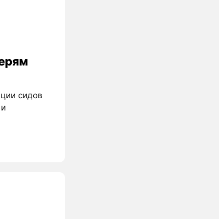
терям
ации сидов
 и