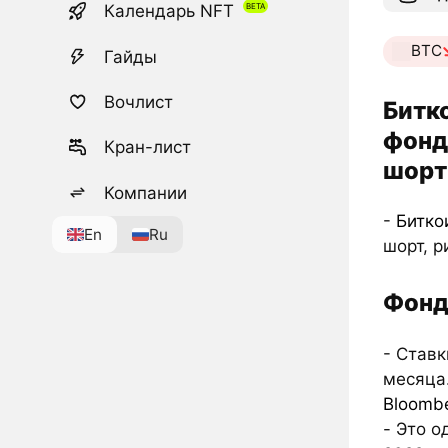
Календарь NFT
BTC
Гайды
Вочлист
Битк
фонд
Кран-лист
шорт
Компании
-
Битко
En
Ru
шорт, р
Фонд
- Став
месяца.
Bloomb
- Это 