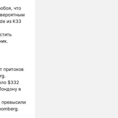
обоя, что
е вероятным
de из K33
стить
ник
.
т притоков
rg
.
оло $332
 Лондону в
А превысили
oomberg
.