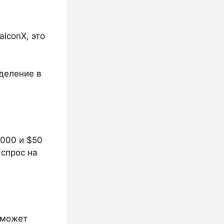
alconX, это
еделение в
 000 и $50
 спрос на
0 может