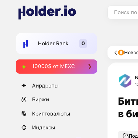
Поиск по
Holder Rank
Новос
10000$ от MEXC
1
Аирдропы
Бит
Биржи
в б
Криптовалюты
Индексы
Под