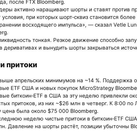
ода, после FTX
Bloomberg
.
деры активно наращивают шорты и ставят против пр
 условия, при которых шорт‑сквиз становится боле
ранении восходящего импульса», — сказал Vetle Lun
erg
.
ликвидность тонкая. Резкое движение способно запу
 в деривативах и вынудить шорты закрываться
источ
 и притоки
 выше апрельских минимумов на ~14 %. Поддержка о
вые ETF США и новых покупок MicroStrategy
Bloombe
вые биткоин‑ETF в США за эту неделю привлекли ок
тых притоков, из них ~$26 млн в четверг. К 8:00 по
у цена была около $75 000
Bloomberg
.
оследнюю неделю чистые притоки в биткоин‑ETF СШ
лн. Давление на шорты растёт, позиции убыточны
Bl