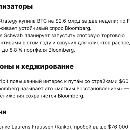
лизаторы
Strategy купила BTC на $2,6 млрд за две недели; по F
живает устойчивый спрос
Bloomberg
.
es Schwab планирует запустить спотовую торговлю
ктивами в этом году и озвучил для клиентов распр
 до 8,8 % портфеля
Bloomberg
.
оны и хеджирование
ribit повышенный интерес к пута́м со страйками $60
loomberg называет это «мягким восстановлением» —
 снижения сохраняется
Bloomberg
.
ни
енке Laurens Fraussen (Kaiko), пробой выше $76 00