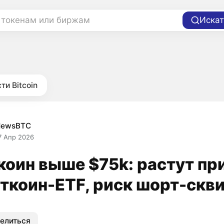
 токенам или биржам
Искат
ти Bitcoin
NewsBTC
7 Апр 2026
коин выше $75k: растут пр
иткоин-ETF, риск шорт-скв
елиться