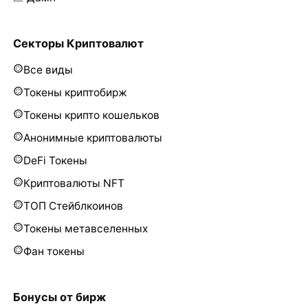
Секторы Криптовалют
Все виды
Токены криптобирж
Токены крипто кошельков
Анонимные криптовалюты
DeFi Токены
Криптовалюты NFT
ТОП Стейблкоинов
Токены метавселенных
Фан токены
Бонусы от бирж