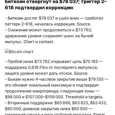
Биткоин отвергнут на $78 037; триггер 2–
618 подтвердил коррекцию
-
Биткоин
достиг $78 037 и ушёл вниз — сработал
паттерн 2–618, началась коррекция.
Source
.
- Снижение может продолжиться к $73 762;
удержание уровня сохраняет шанс на бычий
импульс.
Chart
и
context
.
- Пробой ниже $73 762 открывает цель $70 165 —
поддержка 0,618 Fibo от последнего импульса;
защита уровня может дать отскок.
Source
.
- Быкам нужно 4‑часовое закрытие выше $79 555 —
это обновит локальный максимум и подтвердит
продолжение макротренда; следующие зоны —
$98 000 и $107 000–$109 000.
Threshold
и
targets
.
- Вторичные поддержки: $65 666, $63 823, $62 433,
$60 000; дневное закрытие ниже $60 000 —
медвежий сигнал и риск глубокой просадки.
Signal
.