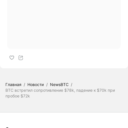
Главная
/
Новости
/
NewsBTC
/
BTC встретил сопротивление $78k, падение к $70k при
пробое $72k