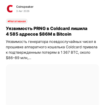
Coinspeaker
3 Авг 2026
Негативная
Уязвимость PRNG в Coldcard лишила
4 585 адресов $86M в Bitcoin
Уязвимость генератора псевдослучайных чисел в
прошивке аппаратного кошелька Coldcard привела
к подтвержденным потерям в 1 367 BTC, около
$86–89 млн,...