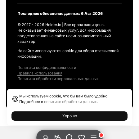
Последнее обновление данных: 6 Авг 2026
© 2017 - 2026 Holder.io | Все права защищены.
Не оказывает финансовых услуг. Вся информация
представленная на сайте носит ознакомительный
характер.
На сайте используются cookie для сбора статической
информации.
Политика конфиденциальности
Правила использования
Политика обработки персональных данных
Продукты
Мы используем cookie, что бы вам было удобно.
🍪
Ethereum GAS Tracker
Подробнее в
политике обработки данных
.
Хорошо