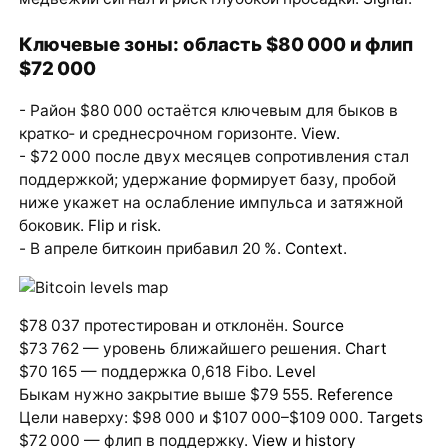
Ключевые зоны: область $80 000 и флип
$72 000
- Район $80 000 остаётся ключевым для быков в
кратко‑ и среднесрочном горизонте.
View
.
- $72 000 после двух месяцев сопротивления стал
поддержкой; удержание формирует базу, пробой
ниже укажет на ослабление импульса и затяжной
боковик.
Flip
и
risk
.
- В апреле биткоин прибавил 20 %.
Context
.
$78 037 протестирован и отклонён.
Source
$73 762 — уровень ближайшего решения.
Chart
$70 165 — поддержка 0,618 Fibo.
Level
Быкам нужно закрытие выше $79 555.
Reference
Цели наверху: $98 000 и $107 000–$109 000.
Targets
$72 000 — флип в поддержку.
View
и
history