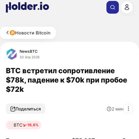
Новости Bitcoin
NewsBTC
30 Апр 2026
BTC встретил сопротивление
$78k, падение к $70k при пробое
$72k
Поделиться
2
мин
BTC
-16,6%