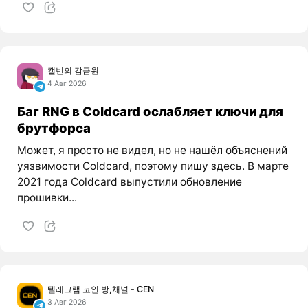
캘빈의 감금원
4 Авг 2026
Баг RNG в Coldcard ослабляет ключи для
брутфорса
Может, я просто не видел, но не нашёл объяснений
уязвимости Coldcard, поэтому пишу здесь. В марте
2021 года Coldcard выпустили обновление
прошивки...
텔레그램 코인 방,채널 - CEN
3 Авг 2026