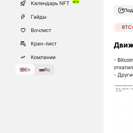
Календарь NFT
Под
Гайды
BTC
Вочлист
Движ
Кран-лист
Компании
-
Bitcoi
откатил
En
Ru
- Други