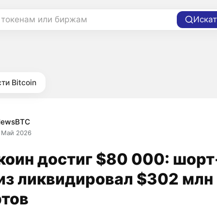
 токенам или биржам
Искат
ти Bitcoin
NewsBTC
 Май 2026
коин достиг $80 000: шорт
из ликвидировал $302 млн
тов