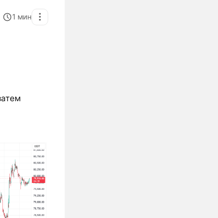
1
мин
затем