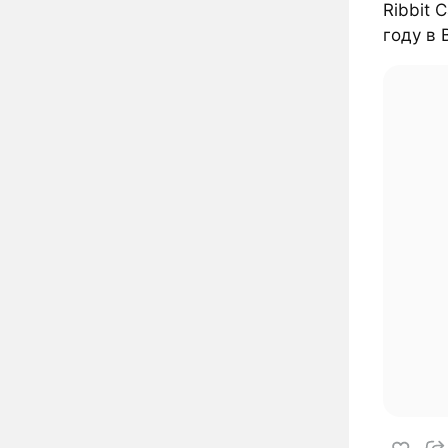
Ribbit 
году в B