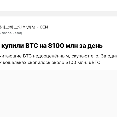
텔레그램 코인 방,채널 - CEN
6 часов назад
 купили BTC на $100 млн за день
считающие BTC недооценённым, скупают его. За оди
х кошельках скопилось около $100 млн. #BTC