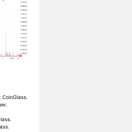
:
CoinGlass
.
ик:
lass
.
ass
.