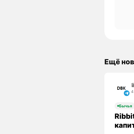
Ещё нов
4
Бычья
Ribbi
капи