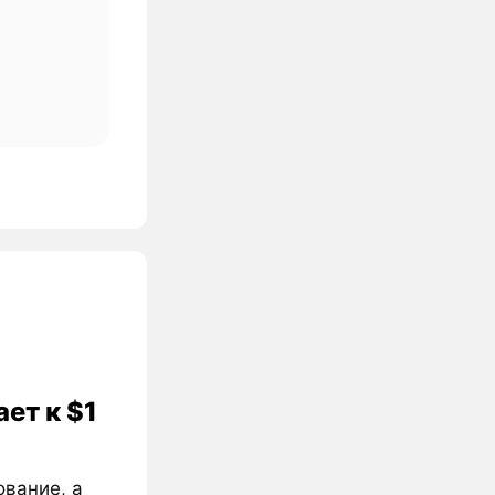
ет к $1
ование, а