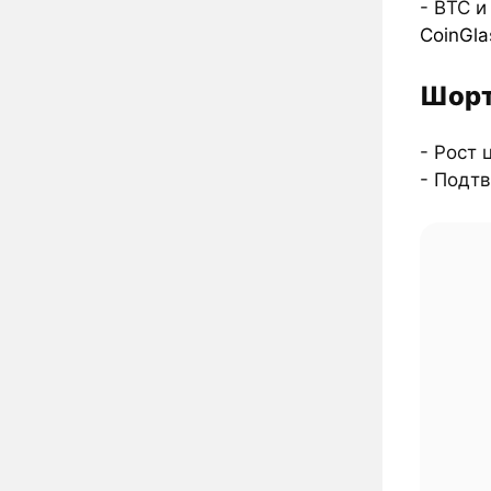
- BTC и
CoinGla
Шорт
- Рост 
- Подт