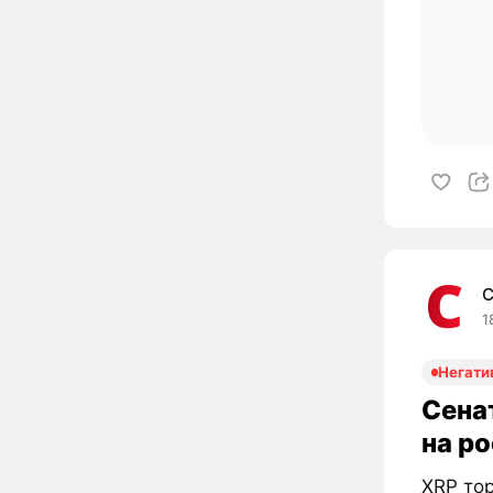
C
1
Негати
Сена
на р
XRP тор