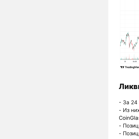
Ликв
- За 24
- Из ни
CoinGla
- Пози
- Пози