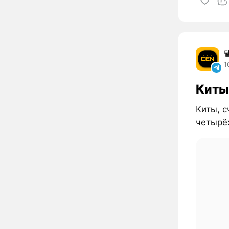
1
Киты
Киты, 
четырё