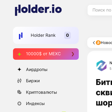
Поиск по
Holder Rank
Новос
10000$ от MEXC
5
Аирдропы
Бит
Биржи
скв
Криптовалюты
шор
Индексы