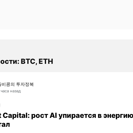
ости: BTC, ETH
돌비콩의 투자정복
 часа назад
t Capital: рост AI упирается в энергию
тал