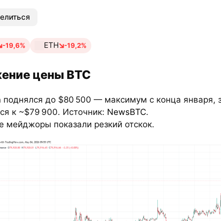
елиться
ETH
-19,6%
-19,2%
ение цены BTC
n
поднялся до $80 500 — максимум с конца января, 
ся к ~$79 900. Источник:
NewsBTC
.
е мейджоры показали резкий отскок.