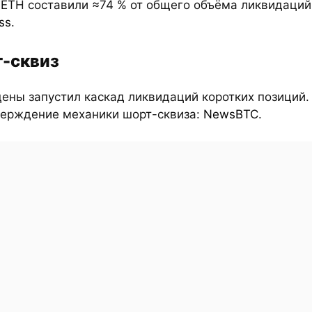
 ETH составили ≈74 % от общего объёма ликвидаций
ss
.
-сквиз
цены запустил каскад ликвидаций коротких позиций.
верждение механики шорт-сквиза:
NewsBTC
.