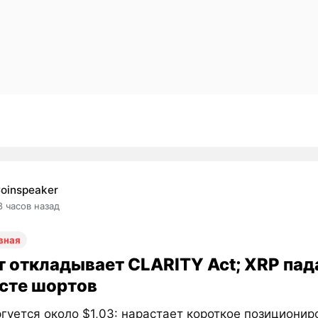
oinspeaker
8 часов назад
вная
т откладывает CLARITY Act; XRP пада
осте шортов
гуется около $1,03: нарастает короткое позиционир