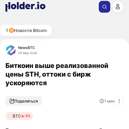
Новости Bitcoin
NewsBTC
29 Мар 2026
Биткоин выше реализованной
цены STH, оттоки с бирж
ускоряются
Поделиться
1
мин
BTC
-3%