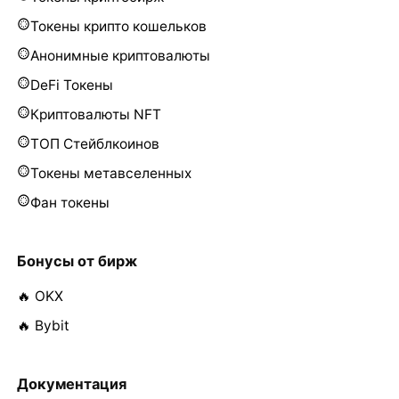
Токены крипто кошельков
Анонимные криптовалюты
DeFi Токены
Криптовалюты NFT
ТОП Стейблкоинов
Токены метавселенных
Фан токены
Бонусы от бирж
🔥 OKX
🔥 Bybit
Документация