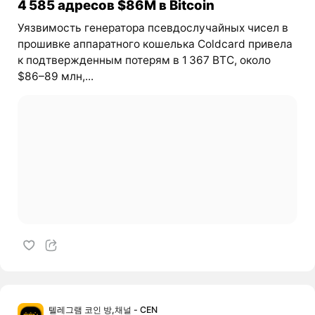
4 585 адресов $86M в Bitcoin
Уязвимость генератора псевдослучайных чисел в
прошивке аппаратного кошелька Coldcard привела
к подтвержденным потерям в 1 367 BTC, около
$86–89 млн,...
텔레그램 코인 방,채널 - CEN