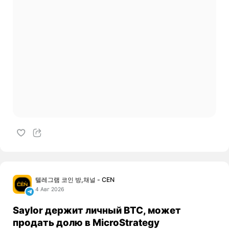
텔레그램 코인 방,채널 - CEN
4 Авг 2026
Saylor держит личный BTC, может
продать долю в MicroStrategy