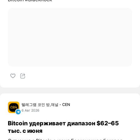
텔레그램 코인 방,채널 - CEN
6 Авг 2026
Bitcoin удерживает диапазон $62–65
тыс. с июня