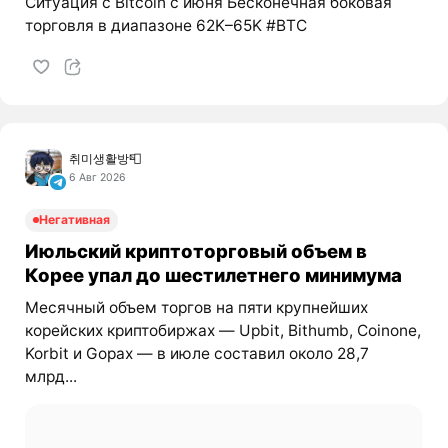
Ситуация с Bitcoin с июня Бесконечная боковая
торговля в диапазоне 62K–65K #BTC
취미생활방📮
6 Авг 2026
Негативная
Июльский криптоторговый объем в
Корее упал до шестилетнего минимума
Месячный объем торгов на пяти крупнейших
корейских криптобиржах — Upbit, Bithumb, Coinone,
Korbit и Gopax — в июле составил около 28,7
млрд...