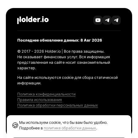
Последнее обновление данных: 8 Авг 2026
© 2017 - 2026 Holder.io | Все права защищены.
Не оказывает финансовых услуг. Вся информация
представленная на сайте носит ознакомительный
характер.
На сайте используются cookie для сбора статической
информации.
Политика конфиденциальности
Правила использования
Политика обработки персональных данных
Продукты
Мы используем cookie, что бы вам было удобно.
🍪
Ethereum GAS Tracker
Подробнее в
политике обработки данных
.