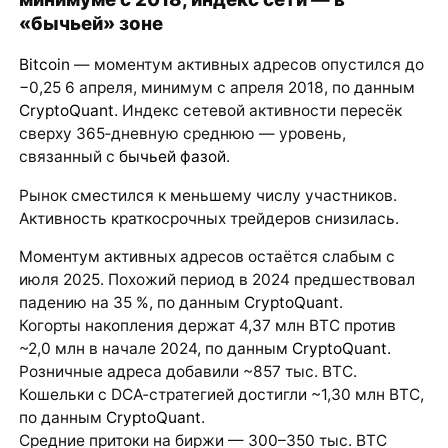
«бычьей» зоне
Bitcoin
— моментум активных адресов опустился до
−0,25 6 апреля, минимум с апреля 2018, по данным
CryptoQuant
. Индекс сетевой активности пересёк
сверху 365‑дневную среднюю — уровень,
связанный с
бычьей фазой
.
Рынок сместился к меньшему числу участников.
Активность краткосрочных трейдеров снизилась.
Моментум активных адресов остаётся слабым с
июля 2025. Похожий период в 2024 предшествовал
падению на 35 %, по данным
CryptoQuant
.
Когорты накопления держат 4,37 млн BTC против
~2,0 млн в начале 2024, по данным
CryptoQuant
.
Розничные адреса добавили ~857 тыс. BTC.
Кошельки с DCA‑стратегией достигли ~1,30 млн BTC,
по данным
CryptoQuant
.
Средние притоки на биржи — 300–350 тыс. BTC