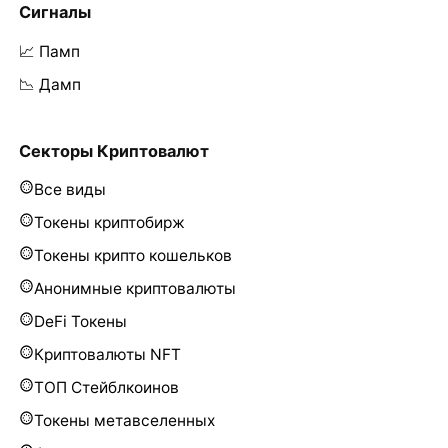
Сигналы
📈 Памп
📉 Дамп
Секторы Криптовалют
Все виды
Токены криптобирж
Токены крипто кошельков
Анонимные криптовалюты
DeFi Токены
Криптовалюты NFT
ТОП Стейблкоинов
Токены метавселенных