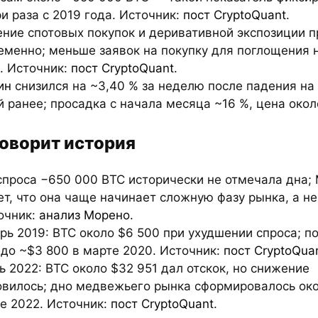
и раза с 2019 года. Источник:
пост CryptoQuant
.
ение спотовых покупок и деривативной экспозиции 
еменно; меньше заявок на покупку для поглощения 
. Источник:
пост CryptoQuant
.
ин
снизился на ~3,40 % за неделю после падения на
 ранее; просадка с начала месяца ~16 %, цена окол
говорит история
спроса −650 000 BTC исторически не отмечала дна;
т, что она чаще начинает сложную фазу рынка, а н
очник:
анализ Морено
.
рь 2019: BTC около $6 500 при ухудшении спроса; п
до ~$3 800 в марте 2020. Источник:
пост CryptoQua
ь 2022: BTC около $32 951 дал отскок, но снижение
овилось; дно медвежьего рынка сформировалось око
е 2022. Источник:
пост CryptoQuant
.