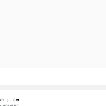
oinspeaker
2 часа назад