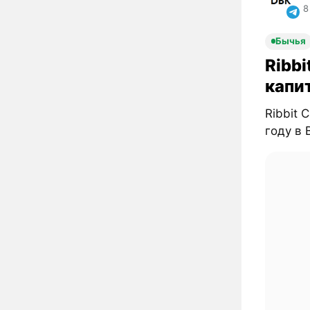
8
Бычья
Ribbi
капи
Ribbit 
году в B