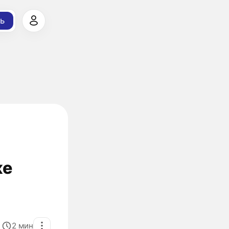
ь
же
2
мин