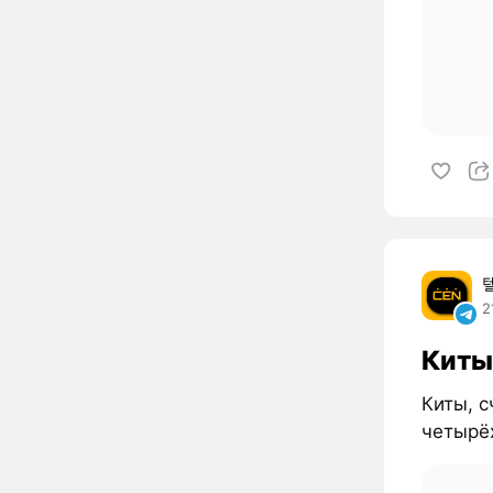
2
Киты
Киты, 
четырё