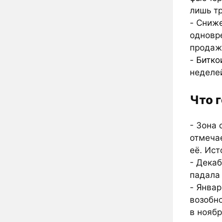
лишь тр
- Сниж
одновр
продаж
-
Битко
неделей
Что 
- Зона 
отмечае
её. Ист
- Декаб
падала 
- Январ
возобн
в ноябр