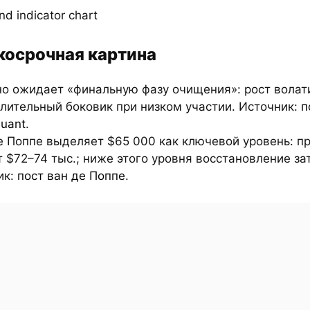
косрочная картина
но ожидает «финальную фазу очищения»: рост волат
лительный боковик при низком участии. Источник:
п
uant
.
е Поппе выделяет $65 000 как ключевой уровень: п
 $72–74 тыс.; ниже этого уровня восстановление за
ик:
пост ван де Поппе
.