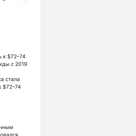
ь к $72–74
жды с 2019
ка стала
к $72–74
очным
ровался