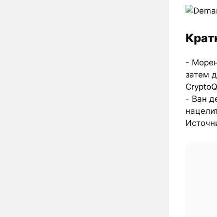
Крат
- Море
затем д
CryptoQ
- Ван д
нацелит
Источн