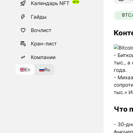
Календарь NFT
BTC
Гайды
Вочлист
Конт
Кран-лист
- Битко
Компании
тыс., а
En
Ru
года.
- Миха
сопроти
тыс.» 
Что 
- 30‑дн
фьючер