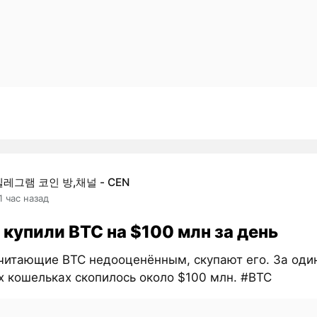
텔레그램 코인 방,채널 - CEN
1 час назад
 купили BTC на $100 млн за день
считающие BTC недооценённым, скупают его. За оди
х кошельках скопилось около $100 млн. #BTC