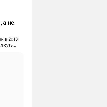
, а не
ый в 2013
л суть...