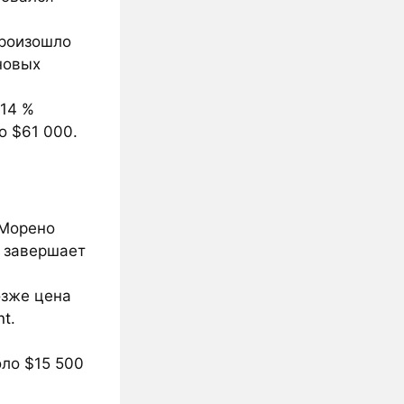
произошло
новых
 14 %
о $61 000.
 Морено
е завершает
озже цена
nt
.
ло $15 500