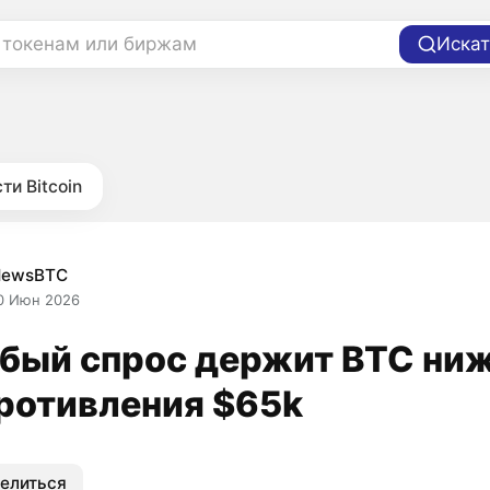
 токенам или биржам
Искат
ти Bitcoin
NewsBTC
0 Июн 2026
бый спрос держит BTC ни
ротивления $65k
елиться