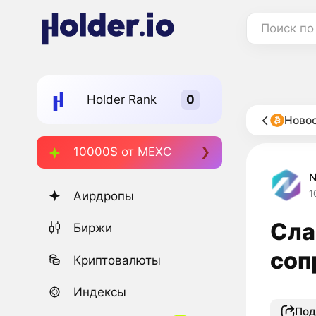
Поиск по
Holder Rank
Новос
10000$ от MEXC
1
Аирдропы
Сла
Биржи
соп
Криптовалюты
Индексы
Под