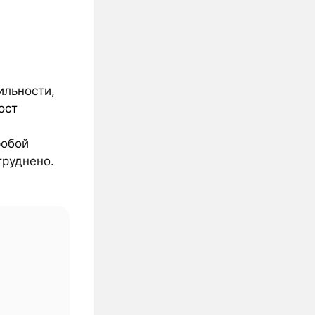
ильности,
ост
робой
труднено.