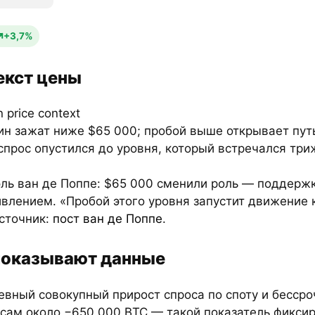
+3,7%
екст цены
ин зажат ниже $65 000; пробой выше открывает пут
 спрос опустился до уровня, который встречался три
эль ван де Поппе: $65 000 сменили роль — поддерж
влением. «Пробой этого уровня запустит движение 
Источник:
пост ван де Поппе
.
показывают данные
евный совокупный прирост спроса по споту и бесср
сам около −650 000 BTC — такой показатель фикси