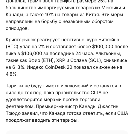
Дональд Трамп ввел тарифы в размере 25% на
большинство импортируемых товаров из Мексики и
Канады, а также 10% на товары из Китая. Эти меры
направлены на борьбу с незаконным оборотом
опиоидов.
Крипторынок реагирует негативно: курс Биткойна
(
BTC
) упал на 2% и составляет более $100,000 после
пика в $106,000 за последние 24 часа. Альткойны,
такие как Эфир (
ETH
), XRP и Солана (
SOL
), снизились
на 6-8%. Индекс CoinDesk 20 показал снижение на
4.8%.
Тарифы не будут иметь исключений и останутся в
силе до тех пор, пока правительство США не
удовлетворится мерами против торговли
фентанилом. Премьер-министр Канады Джастин
Трюдо заявил, что Канада готова ответить, если США
продолжат вводить эти тарифы.