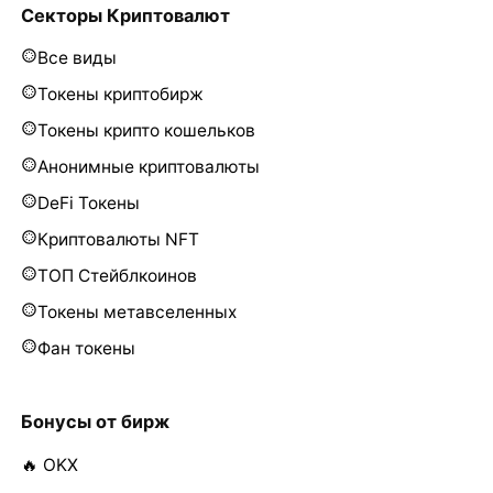
Секторы Криптовалют
Все виды
Токены криптобирж
Токены крипто кошельков
Анонимные криптовалюты
DeFi Токены
Криптовалюты NFT
ТОП Стейблкоинов
Токены метавселенных
Фан токены
Бонусы от бирж
🔥 OKX