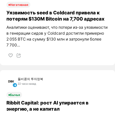
Негативная
Уязвимость seed в Coldcard привела к
потерям $130M Bitcoin на 7,700 адресах
Аналитики оценивают, что потери из‑за уязвимости
в генерации сидов у Coldcard достигли примерно
2 055 BTC на сумму $130 млн и затронули более
7 700...
돌비콩의 투자정복
22 часа назад
Бычья
Ribbit Capital: рост AI упирается в
энергию, а не капитал