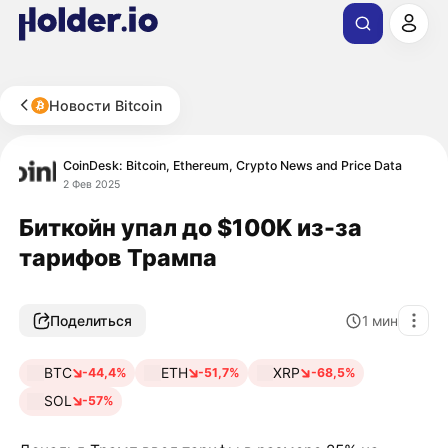
Новости Bitcoin
CoinDesk: Bitcoin, Ethereum, Crypto News and Price Data
2 Фев 2025
Биткойн упал до $100K из-за
тарифов Трампа
Поделиться
1
мин
BTC
ETH
XRP
-44,4%
-51,7%
-68,5%
SOL
-57%