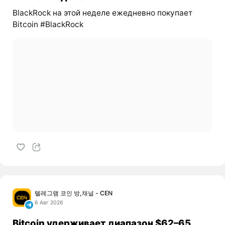
BlackRock на этой неделе ежедневно покупает
Bitcoin #BlackRock
텔레그램 코인 방,채널 - CEN
6 Авг 2026
Bitcoin удерживает диапазон $62–65