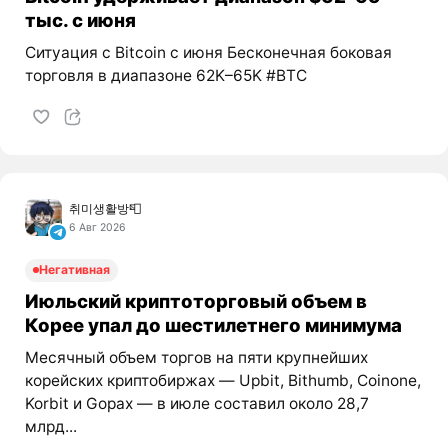
тыс. с июня
Ситуация с Bitcoin с июня Бесконечная боковая
торговля в диапазоне 62K–65K #BTC
취미생활방📮
6 Авг 2026
Негативная
Июльский криптоторговый объем в
Корее упал до шестилетнего минимума
Месячный объем торгов на пяти крупнейших
корейских криптобиржах — Upbit, Bithumb, Coinone,
Korbit и Gopax — в июле составил около 28,7
млрд...