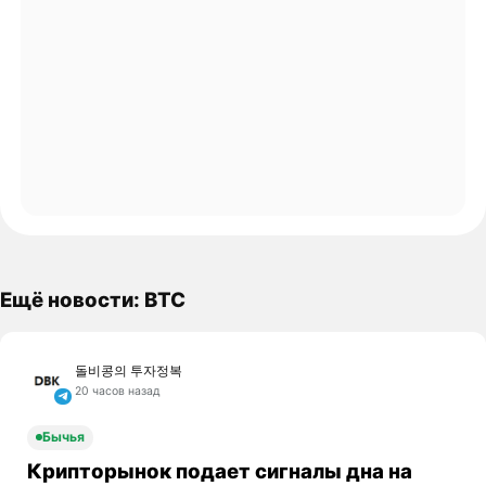
Ещё новости: BTC
돌비콩의 투자정복
20 часов назад
Бычья
Крипторынок подает сигналы дна на