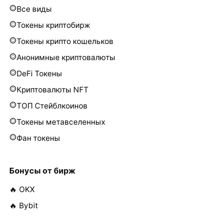
Все виды
Токены криптобирж
Токены крипто кошельков
Анонимные криптовалюты
DeFi Токены
Криптовалюты NFT
ТОП Стейблкоинов
Токены метавселенных
Фан токены
Бонусы от бирж
🔥 OKX
🔥 Bybit