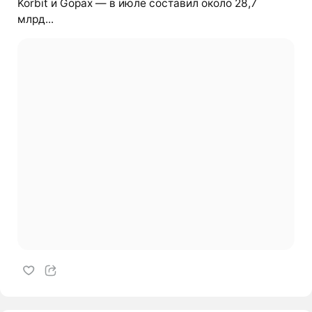
Korbit и Gopax — в июле составил около 28,7
млрд...