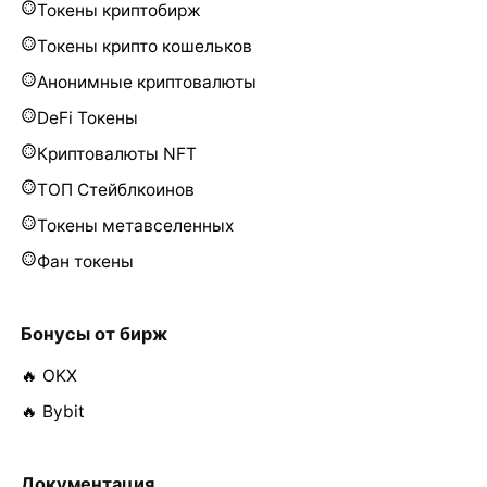
Токены криптобирж
Токены крипто кошельков
Анонимные криптовалюты
DeFi Токены
Криптовалюты NFT
ТОП Стейблкоинов
Токены метавселенных
Фан токены
Бонусы от бирж
🔥 OKX
🔥 Bybit
Документация