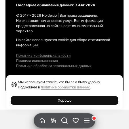
Последнее обновление данных: 7 Авг 2026
© 2017 - 2026 Holder.io | Все права защищены.
Не оказывает финансовых услуг. Вся информация
представленная на сайте носит ознакомительный
характер.
На сайте используются cookie для сбора статической
информации.
Политика конфиденциальности
Правила использования
Политика обработки персональных данных
Продукты
Мы используем cookie, что бы вам было удобно.
🍪
Ethereum GAS Tracker
Подробнее в
политике обработки данных
.
Хорошо