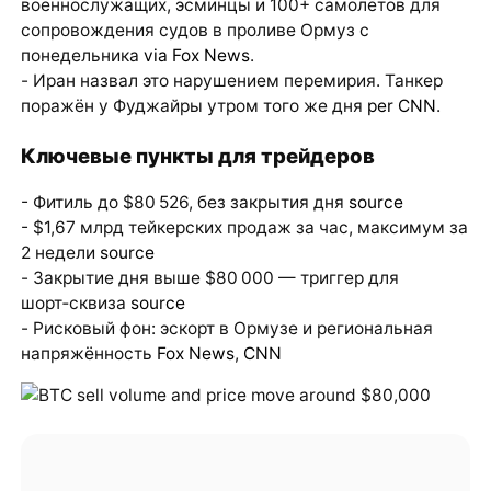
военнослужащих, эсминцы и 100+ самолётов для
сопровождения судов в проливе Ормуз с
понедельника
via Fox News
.
- Иран назвал это нарушением перемирия. Танкер
поражён у Фуджайры утром того же дня
per CNN
.
Ключевые пункты для трейдеров
- Фитиль до $80 526, без закрытия дня
source
- $1,67 млрд тейкерских продаж за час, максимум за
2 недели
source
- Закрытие дня выше $80 000 — триггер для
шорт‑сквиза
source
- Рисковый фон: эскорт в Ормузе и региональная
напряжённость
Fox News
,
CNN