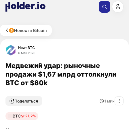
Новости Bitcoin
NewsBTC
6 Май 2026
Медвежий удар: рыночные
продажи $1,67 млрд оттолкнули
BTC от $80k
Поделиться
1
мин
BTC
-21,2%