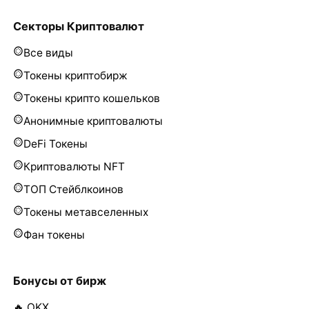
Секторы Криптовалют
Все виды
Токены криптобирж
Токены крипто кошельков
Анонимные криптовалюты
DeFi Токены
Криптовалюты NFT
ТОП Стейблкоинов
Токены метавселенных
Фан токены
Бонусы от бирж
🔥 OKX