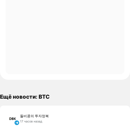
Ещё новости: BTC
돌비콩의 투자정복
17 часов назад