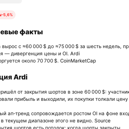
-5,6%
евые факты
n
вырос с ≈60 000 $ до ≈75 000 $ за шесть недель, пр
ся — дивергенция цены и OI.
Ardi
оргуется около 70 700 $.
CoinMarketCap
ция Ardi
пришёл от закрытия шортов в зоне 60 000 $: участни
вали прибыль и выходили, их покупки толкали цену
ный ап‑тренд сопровождается ростом OI на фоне вхо
 в текущем диапазоне этого не видно.
Source
рытия шортов есть потолок: когда шорты закрыты,