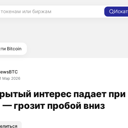
 токенам или биржам
Искат
ти Bitcoin
NewsBTC
1 Мар 2026
рытый интерес падает при
 — грозит пробой вниз
елиться