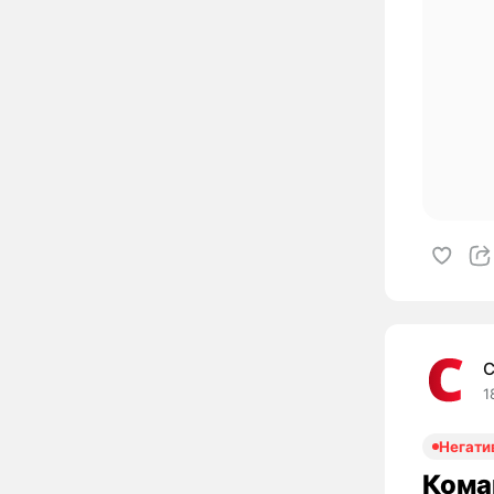
C
1
Негати
Кома