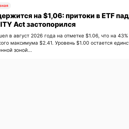
вная
ержится на $1,06: притоки в ETF пад
ITY Act застопорился
ел в август 2026 года на отметке $1.06, что на 43
ого максимума $2.41. Уровень $1.00 остается един
ной зоной...