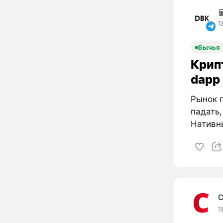
1
Бычья
Крип
dapp
Рынок п
падать
Нативны
C
1