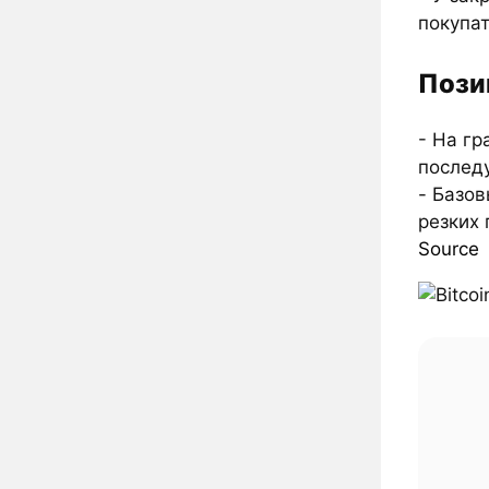
покупа
Пози
- На г
послед
- Базов
резких 
Source