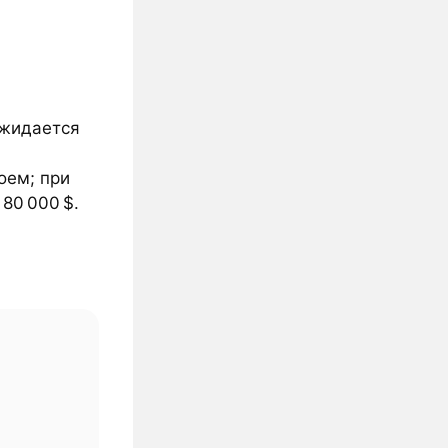
ожидается
оем; при
80 000 $.