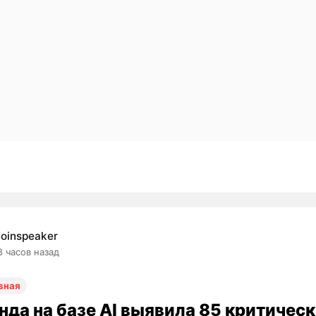
oinspeaker
8 часов назад
вная
нда на базе AI выявила 85 критичес