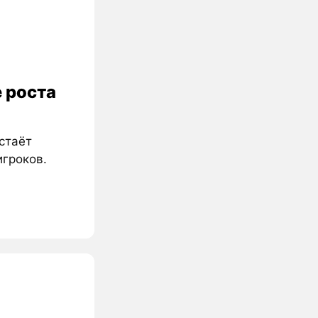
 роста
стаёт
игроков.