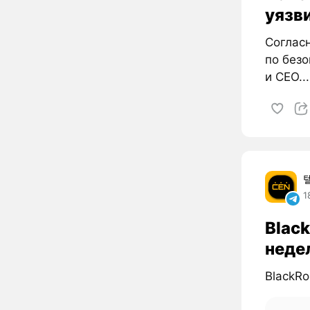
уязви
Согласн
по безо
и CEO...
1
Black
неде
BlackRo