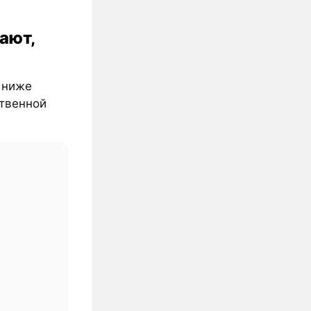
ают,
% ниже
ственной