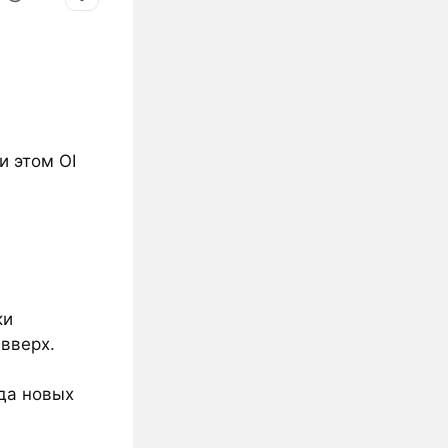
и этом OI
ки
 вверх.
да новых