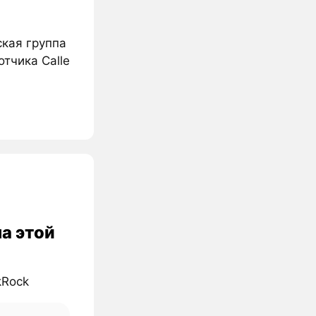
ская группа
тчика Calle
на этой
kRock