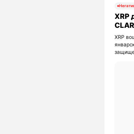
Негати
XRP д
CLAR
XRP вош
январск
защищен