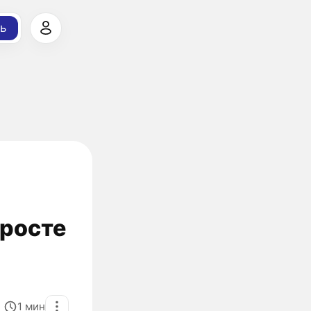
ь
 росте
1
мин