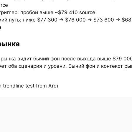
rce
триггер: пробой выше ~$79 410
source
ий путь: ниже $77 300 → $76 000 → $73 600 → $6
e
рынка
 рынка видит бычий фон после выхода выше $79 000
ет оба сценария и уровни.
Бычий фон
и
контекст ры