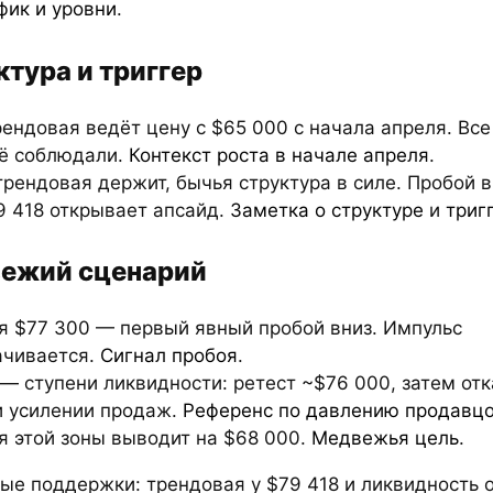
фик и уровни
.
ктура и триггер
рендовая ведёт цену с $65 000 с начала апреля. Все
её соблюдали.
Контекст роста в начале апреля
.
трендовая держит, бычья структура в силе. Пробой
9 418 открывает апсайд.
Заметка о структуре
и
триг
ежий сценарий
ря $77 300 — первый явный пробой вниз. Импульс
ачивается.
Сигнал пробоя
.
— ступени ликвидности: ретест ~$76 000, затем отк
и усилении продаж.
Референс по давлению продавц
я этой зоны выводит на $68 000.
Медвежья цель
.
ые поддержки: трендовая у $79 418 и ликвидность 