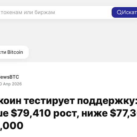
 токенам или биржам
Искат
ти Bitcoin
NewsBTC
0 Апр 2026
коин тестирует поддержку
е $79,410 рост, ниже $77,
,000