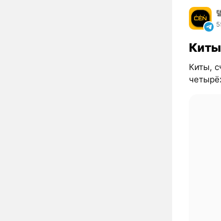
5
Киты
Киты, 
четырё