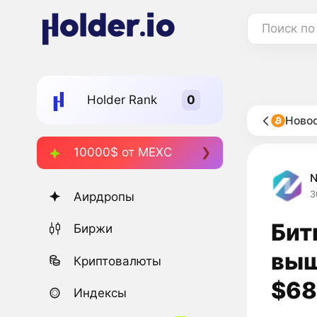
Поиск по
Holder Rank
Новос
10000$ от MEXC
3
Аирдропы
Бит
Биржи
выш
Криптовалюты
$68
Индексы