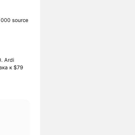
8 000
source
. Ardi
вка к $79