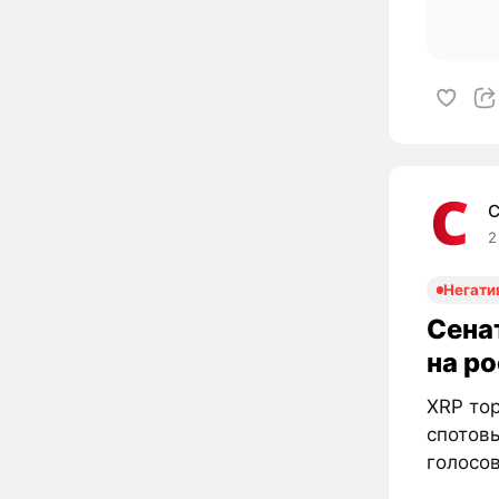
C
2
Негати
Сена
на р
XRP тор
спотовы
голосов