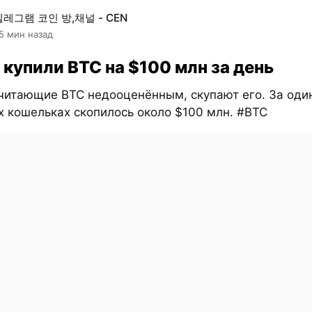
텔레그램 코인 방,채널 - CEN
5 мин назад
 купили BTC на $100 млн за день
считающие BTC недооценённым, скупают его. За оди
х кошельках скопилось около $100 млн. #BTC