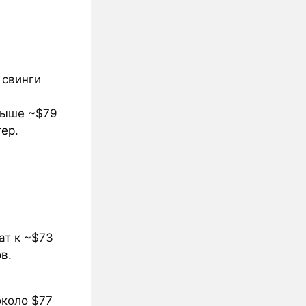
 свинги
 выше ~$79
гер
.
ат к ~$73
ов
.
около $77