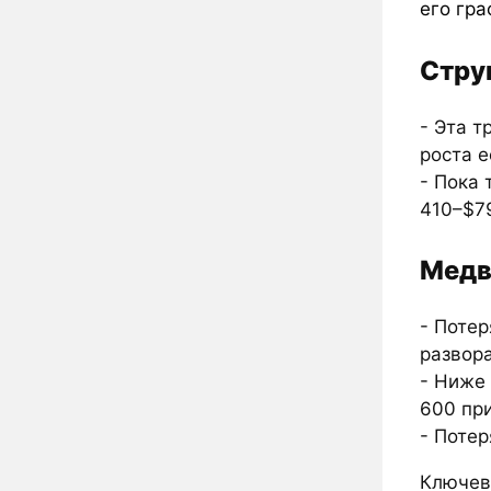
его гра
Стру
- Эта т
роста 
- Пока 
410–$7
Медв
- Поте
развор
- Ниже 
600 пр
- Потер
Ключев