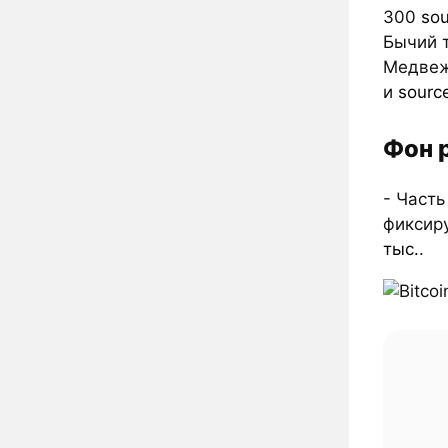
300
sou
Бычий 
Медвеж
и
sourc
Фон 
- Часть
фиксиру
тыс.
.