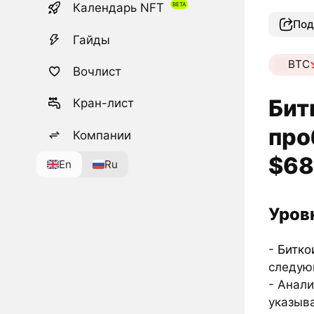
Календарь NFT
Под
Гайды
BTC
Вочлист
Бит
Кран-лист
про
Компании
$68
En
Ru
Уров
-
Битко
следующ
- Анали
указыва