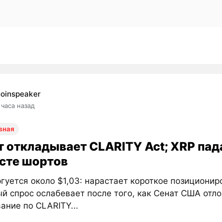
oinspeaker
 часа назад
вная
т откладывает CLARITY Act; XRP пада
осте шортов
гуется около $1,03: нарастает короткое позиционир
й спрос ослабевает после того, как Сенат США отл
ание по CLARITY...