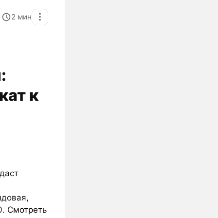
2
мин
:
кат к
даст
ндовая,
0.
Смотреть