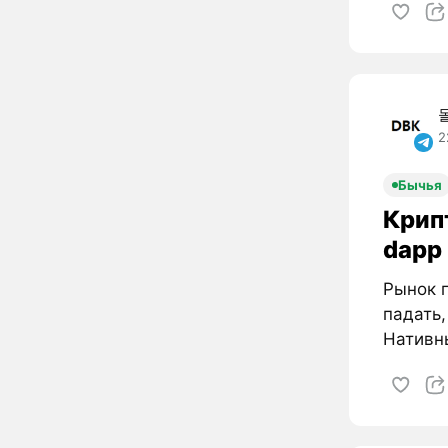
2
Бычья
Крип
dapp
Рынок п
падать
Нативны