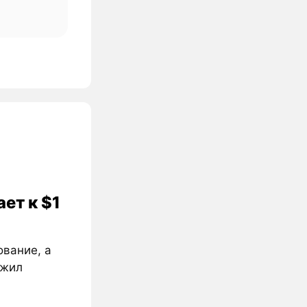
ет к $1
ование, а
ожил