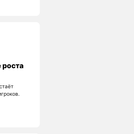
 роста
стаёт
игроков.