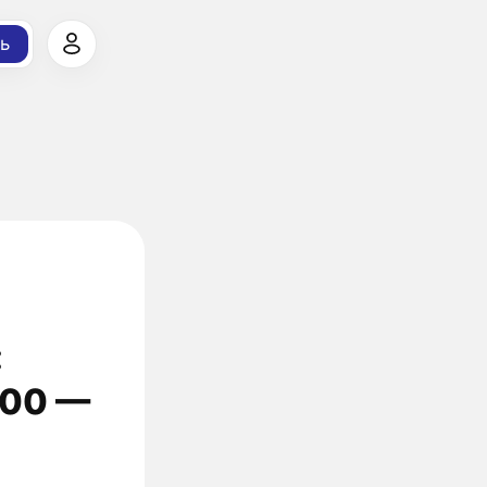
ь
:
300 —