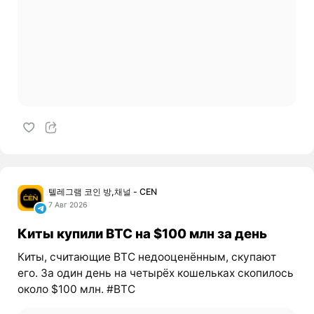
텔레그램 코인 방,채널 - CEN
7 Авг 2026
Киты купили BTC на $100 млн за день
Киты, считающие BTC недооценённым, скупают
его. За один день на четырёх кошельках скопилось
около $100 млн. #BTC