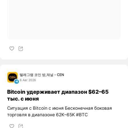
텔레그램 코인 방,채널 - CEN
6 Авг 2026
Bitcoin удерживает диапазон $62–65
тыс. с июня
Ситуация с Bitcoin с июня Бесконечная боковая
торговля в диапазоне 62K–65K #BTC