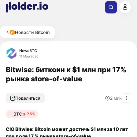
Новости Bitcoin
NewsBTC
11 Мар 2026
Bitwise: биткоин к $1 млн при 17%
рынка store-of-value
Поделиться
2
мин
BTC
-7,5%
CIO Bitwise: Bitcoin может достичь $1 млн за 10 лет
при доле 17 % рынка store‑of‑value