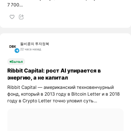
7 700...
돌비콩의 투자정복
22 часа назад
Бычья
Ribbit Capital: рост AI упирается в
энергию, а не капитал
Ribbit Capital — американский техновенчурный
фонд, который в 2013 году в Bitcoin Letter и в 2018
году в Crypto Letter точно уловил суть...