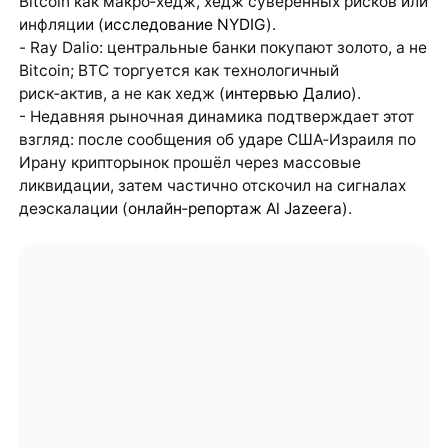
Bitcoin как макро‑хедж, хедж суверенных рисков или
инфляции (
исследование NYDIG
).
- Ray Dalio: центральные банки покупают золото, а не
Bitcoin; BTC торгуется как технологичный
риск‑актив, а не как хедж (
интервью Далио
).
- Недавняя рыночная динамика подтверждает этот
взгляд: после сообщения об ударе США‑Израиля по
Ирану крипторынок прошёл через массовые
ликвидации, затем частично отскочил на сигналах
деэскалации (
онлайн‑репортаж Al Jazeera
).