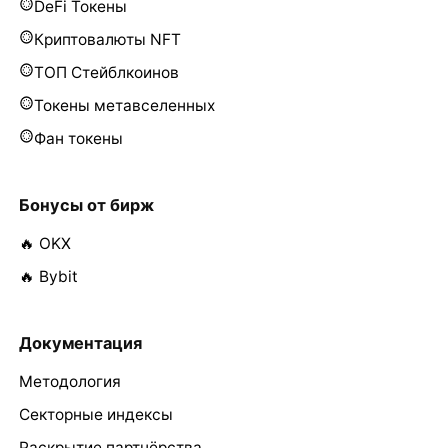
DeFi Токены
Криптовалюты NFT
ТОП Стейблкоинов
Токены метавселенных
Фан токены
Бонусы от бирж
🔥 OKX
🔥 Bybit
Документация
Методология
Секторные индексы
Раскрытие партнёрства