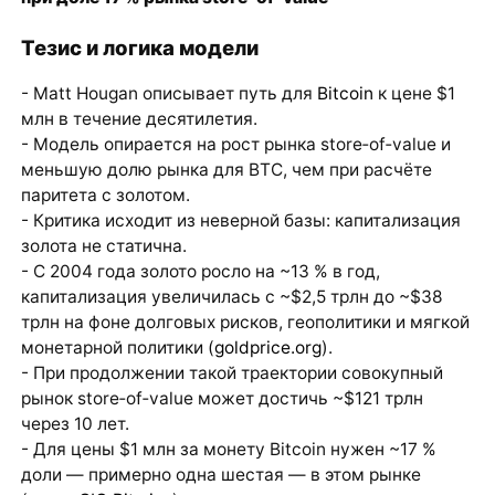
Тезис и логика модели
- Matt Hougan описывает путь для
Bitcoin
к цене $1
млн в течение десятилетия.
- Модель опирается на рост рынка store‑of‑value и
меньшую долю рынка для BTC, чем при расчёте
паритета с золотом.
- Критика исходит из неверной базы: капитализация
золота не статична.
- С 2004 года золото росло на ~13 % в год,
капитализация увеличилась с ~$2,5 трлн до ~$38
трлн на фоне долговых рисков, геополитики и мягкой
монетарной политики (
goldprice.org
).
- При продолжении такой траектории совокупный
рынок store‑of‑value может достичь ~$121 трлн
через 10 лет.
- Для цены $1 млн за монету Bitcoin нужен ~17 %
доли — примерно одна шестая — в этом рынке