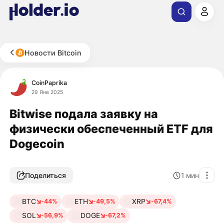
Новости Bitcoin
CoinPaprika
29 Янв 2025
Bitwise подала заявку на
физически обеспеченный ETF для
Dogecoin
Поделиться
1
мин
BTC
ETH
XRP
-44%
-49,5%
-67,4%
SOL
DOGE
-56,9%
-67,2%