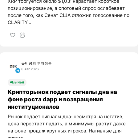
XRP торгуется около $1,03: нарастает короткое
позиционирование, а спотовый спрос ослабевает
после того, как Сенат США отложил голосование по
CLARITY...
돌비콩의 투자정복
6 Авг 2026
Бычья
Крипторынок подает сигналы дна на
фоне роста dapp и возвращения
институционалов
Рынок подаёт сигналы дна: несмотря на негатив,
цена перестаёт падать, а минимумы растут даже
на фоне продаж крупных игроков. Нативные для
крипто...