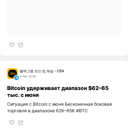
텔레그램 코인 방,채널 - CEN
6 Авг 2026
Bitcoin удерживает диапазон $62–65
тыс. с июня
Ситуация с Bitcoin с июня Бесконечная боковая
торговля в диапазоне 62K–65K #BTC