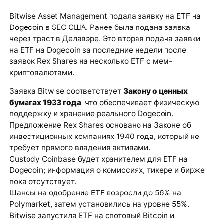
Bitwise Asset Management подала заявку на
ETF на
Dogecoin
в SEC США. Ранее была подана заявка
через траст в Делавэре. Это вторая подача заявки
на ETF на Dogecoin за последние недели после
заявок Rex Shares на несколько ETF с мем-
криптовалютами.
Заявка Bitwise соответствует
Закону о ценных
бумагах 1933 года
, что обеспечивает физическую
поддержку и хранение реального Dogecoin.
Предложение Rex Shares основано на Законе об
инвестиционных компаниях 1940 года, который не
требует прямого владения активами.
Custody Coinbase будет хранителем для ETF на
Dogecoin; информация о комиссиях, тикере и бирже
пока отсутствует.
Шансы на одобрение ETF возросли до 56% на
Polymarket, затем установились на уровне 55%.
Bitwise запустила ETF на спотовый Bitcoin и