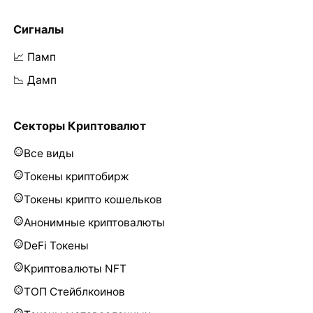
Сигналы
📈 Памп
📉 Дамп
Секторы Криптовалют
Все виды
Токены криптобирж
Токены крипто кошельков
Анонимные криптовалюты
DeFi Токены
Криптовалюты NFT
ТОП Стейблкоинов