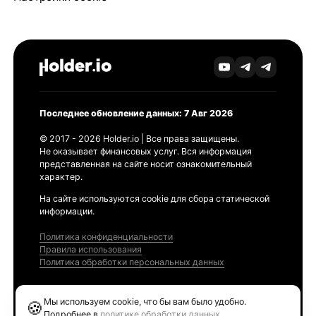
Последнее обновление данных: 7 Авг 2026
© 2017 - 2026 Holder.io | Все права защищены.
Не оказывает финансовых услуг. Вся информация
представленная на сайте носит ознакомительный
характер.
На сайте используются cookie для сбора статической
информации.
Политика конфиденциальности
Правила использования
Политика обработки персональных данных
Продукты
Мы используем cookie, что бы вам было удобно.
🍪
Ethereum GAS Tracker
Подробнее в
политике обработки данных
.