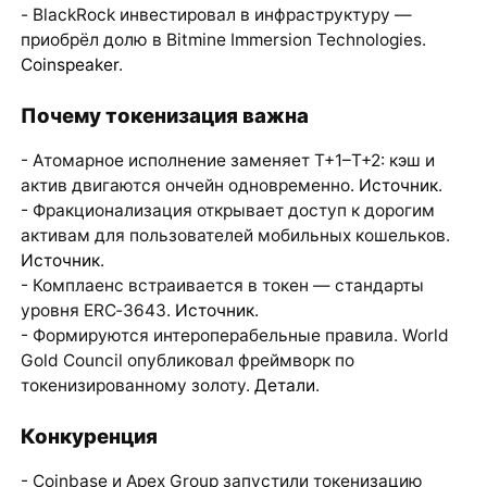
- BlackRock инвестировал в инфраструктуру —
приобрёл долю в Bitmine Immersion Technologies.
Coinspeaker
.
Почему токенизация важна
- Атомарное исполнение заменяет T+1–T+2: кэш и
актив двигаются ончейн одновременно.
Источник
.
- Фракционализация открывает доступ к дорогим
активам для пользователей мобильных кошельков.
Источник
.
- Комплаенс встраивается в токен — стандарты
уровня ERC‑3643.
Источник
.
- Формируются интероперабельные правила. World
Gold Council опубликовал фреймворк по
токенизированному золоту.
Детали
.
Конкуренция
- Coinbase и Apex Group запустили токенизацию