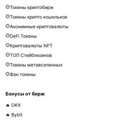
Токены криптобирж
Токены крипто кошельков
Анонимные криптовалюты
DeFi Токены
Криптовалюты NFT
ТОП Стейблкоинов
Токены метавселенных
Фан токены
Бонусы от бирж
🔥 OKX
🔥 Bybit