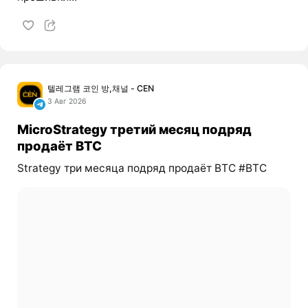
텔레그램 코인 방,채널 - CEN
3 Авг 2026
MicroStrategy третий месяц подряд
продаёт BTC
Strategy три месяца подряд продаёт BTC #BTC