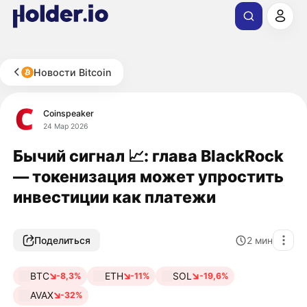
Новости Bitcoin
Coinspeaker
24 Мар 2026
Бычий сигнал 📈: глава BlackRock
— токенизация может упростить
инвестиции как платежи
Поделиться
2
мин
BTC
ETH
SOL
-8,3%
-11%
-19,6%
AVAX
-32%