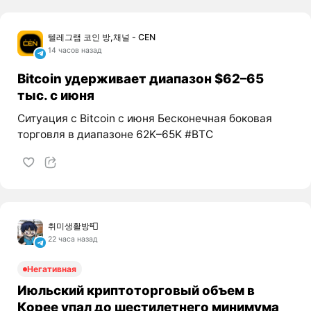
텔레그램 코인 방,채널 - CEN
14 часов назад
Bitcoin удерживает диапазон $62–65
тыс. с июня
Ситуация с Bitcoin с июня Бесконечная боковая
торговля в диапазоне 62K–65K #BTC
취미생활방📮
22 часа назад
Негативная
Июльский криптоторговый объем в
Корее упал до шестилетнего минимума